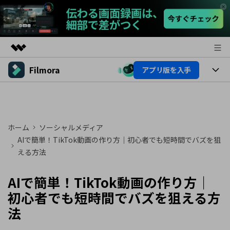
Filmora
アプリ版を入手
製品
AIGCサービス
製品
法人・教育・パートナー
ユーティリティ
概要
プラットフォーム
AI機能
企業情報
ホーム
ソーシャルメディア
ソリューション
製品機能
AIで簡単！TikTok動画の作り方｜初心者でも短時間でバズを狙
AI機能
プラン＆価格
活用法
える方法
AIヒント
Filmoraのユーザー層
サポート
動画編集関連知識
AIで簡単！TikTok動画の作り方｜
ビデオソリューション
初心者でも短時間でバズを狙える方
動画編集のコツ
サポート
法
サポート