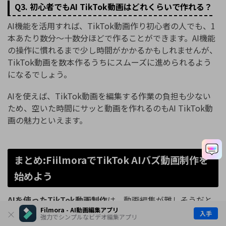
Q3. 初心者でもAI TikTok動画はどれくらいで作れる？
AI機能を活用すれば、TikTok動画作り初心者の人でも、1
本あたり数分～十数分ほどで作ることができます。AI機能
の操作に慣れるまで少し時間がかかるかもしれませんが、
TikTok動画を数本作るうちにスムーズに進められるよう
になるでしょう。
AIを使えば、TikTok動画を編集する作業の負担も少ない
ため、空いた時間にサッと動画を作れるのもAI TikTok動
画の魅力といえます。
まとめ:FiilmoraでTikTok AIバズ動画制作を
始めよう
AIを使ったTikTok動画制作
は、動画編集が難しそうだと
Filmora - AI動画編集アプリ
感じていた人でも、気軽に一歩を踏み出せる方法といえま
入手
強力でシンプルなビデオ編集アプリ
す。テキストや画像を用意するだけで、動画の流れや演出