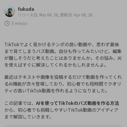
購入する
ログイン
fukuda
カスタマーサポート
リリース日: Mar 04, 26, 更新日: Apr 08, 26
ブランド紹介
5 min(s)
検索
TikTokでよく見かけるテンポの良い動画や、思わず最後
まで見てしまうバズ動画。自分も作ってみたいけど、編集
が難しそうだと考えたことはありませんか。その悩み、AI
を使えばすぐに解決してくれるかもしれませんよ。
最近はテキストや画像を投稿するだけで動画を作ってくれ
るAI機能が次々登場しており、初心者でも短時間でクオリ
ティの高いTikTok動画を作れるようになりました。
この記事では、
AIを使ってTikTokのバズ動画を作る方法
から、初心者でも挑戦しやすいTikTok動画のアイディア
まで解説していきます。