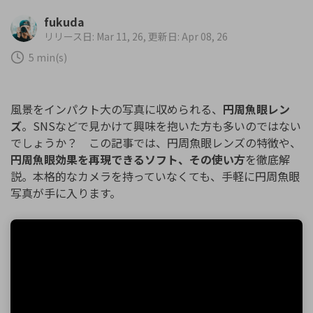
購入する
ログイン
fukuda
カスタマーサポート
リリース日: Mar 11, 26, 更新日: Apr 08, 26
ブランド紹介
5 min(s)
検索
風景をインパクト大の写真に収められる、
円周魚眼レン
ズ
。SNSなどで見かけて興味を抱いた方も多いのではない
でしょうか？ この記事では、円周魚眼レンズの特徴や、
円周魚眼効果を再現できるソフト、その使い方
を徹底解
説。本格的なカメラを持っていなくても、手軽に円周魚眼
写真が手に入ります。