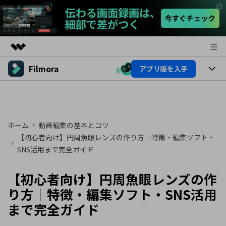
Filmora
アプリ版を入手
製品
AIGCサービス
製品
法人・教育・パートナー
ユーティリティ
概要
プラットフォーム
AI機能
企業情報
ホーム
動画編集の基本とコツ
ソリューション
製品機能
【初心者向け】円周魚眼レンズの作り方｜特徴・編集ソフト・
AI機能
プラン＆価格
活用法
SNS活用まで完全ガイド
AIヒント
Filmoraのユーザー層
サポート
動画編集関連知識
【初心者向け】円周魚眼レンズの作
ビデオソリューション
り方｜特徴・編集ソフト・SNS活用
動画編集のコツ
サポート
まで完全ガイド
サポート