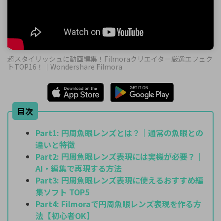
超スタイリッシュに動画編集！Filmoraクリエイター厳選エフェク
トTOP16！｜Wondershare Filmora
目次
Part1:
円周魚眼レンズとは？｜通常の魚眼との
違いと特徴
Part2:
円周魚眼レンズ表現には実機が必要？｜
AI・編集で再現する方法
Part3:
円周魚眼レンズ表現に使えるおすすめ編
集ソフト TOP5
Part4:
Filmoraで円周魚眼レンズ表現を作る方
法【初心者OK】