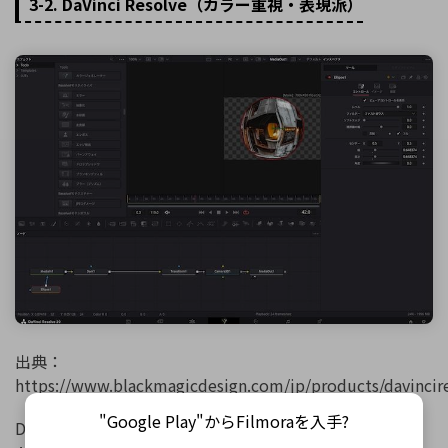
3-2. DaVinci Resolve（カラー重視・表現派）
出典：
https://www.blackmagicdesign.com/jp/products/davincir
"Google Play"からFilmoraを入手?
DaVinci Resolveは、無料で使い始められる映像編集ソフ