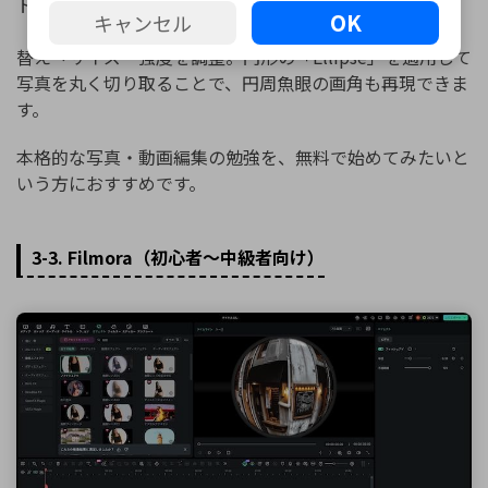
トです。写真を円周魚眼レンズ風に加工するには、
OK
キャンセル
「Fusion」タブ→「デント」を追加→「デント2」に切り
替え→サイズ・強度を調整。円形の「Ellipse」を適用して
写真を丸く切り取ることで、円周魚眼の画角も再現できま
す。
本格的な写真・動画編集の勉強を、無料で始めてみたいと
いう方におすすめです。
3-3. Filmora（初心者〜中級者向け）