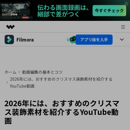
Filmora
アプリ版を入手
製品
AIGCサービス
製品
法人・教育・パートナー
ユーティリティ
概要
プラットフォーム
AI機能
企業情報
ホーム
動画編集の基本とコツ
ソリューション
製品機能
2026年には、おすすめのクリスマス装飾素材を紹介する
AI機能
プラン＆価格
活用法
YouTube動画
AIヒント
Filmoraのユーザー層
サポート
動画編集関連知識
2026年には、おすすめのクリスマ
ビデオソリューション
ス装飾素材を紹介するYouTube動
動画編集のコツ
サポート
画
サポート