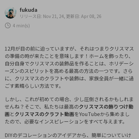
購入する
ログイン
fukuda
カスタマーサポート
リリース日: Nov 21, 24, 更新日: Apr 08, 26
ブランド紹介
4 min(s)
検索
12月が目の前に迫っていますが、それはつまりクリスマス
の準備の時が来たことを意味します！ホームを飾ったり、
自分自身でクリスマスの装飾品を作ることは、ホリデーシ
ーズンのスピリットを高める最高の方法の一つです。さら
に、クリスマスのクラフトや装飾は、家族全員が一緒に過
ごす素晴らしい方法です。
しかし、これが初めての場合、少し圧倒されるかもしれま
せんね？そこで、私たちは最高の
クリスマスの飾りつけ動
画
と
クリスマスのクラフト動画
をYouTubeから集めまし
たので、必要なインスピレーションをすべて与えます。
DIYのデコレーションのアイデアから、簡単についていけ