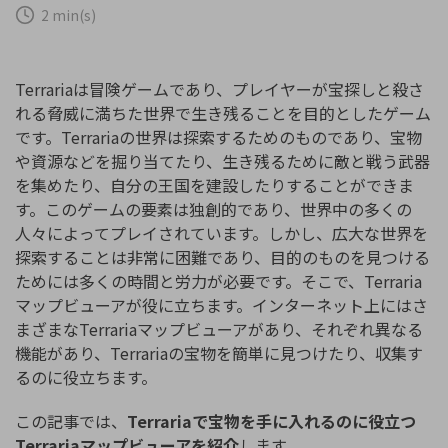
購入する
ログイン
2 min(s)
カスタマーサポート
ブランド紹介
検索
Terrariaは冒険ゲームであり、プレイヤーが宝探しと殺さ
れる脅威に満ちた世界で生き残ることを目的としたゲーム
です。Terrariaの世界は探索するためのものであり、宝物
や資源などを掘り当てたり、生き残るために敵と戦う武器
を集めたり、自分の王国を建設したりすることができま
す。このゲームの要素は独創的であり、世界中の多くの
人々によってプレイされています。しかし、広大な世界を
探索することは非常に困難であり、目的のものを見つける
ためには多くの時間と労力が必要です。そこで、Terraria
マップビューアが役に立ちます。インターネット上にはさ
まざまなTerrariaマップビューアがあり、それぞれ異なる
機能があり、Terrariaの宝物を簡単に見つけたり、収集す
るのに役立ちます。
この記事では、
Terrariaで宝物を手に入れるのに役立つ
Terrariaマップビューアを紹介
します。