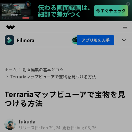
Filmora
アプリ版を入手
製品
AIGCサービス
製品
法人・教育・パートナー
ユーティリティ
概要
プラットフォーム
ホーム
動画編集の基本とコツ
AI機能
企業情報
ソリューション
Terrariaマップビューアで宝物を見つける方法
製品機能
AI機能
プラン＆価格
活用法
Terrariaマップビューアで宝物を見
AIヒント
Filmoraのユーザー層
サポート
つける方法
動画編集関連知識
ビデオソリューション
動画編集のコツ
サポート
fukuda
リリース日: Feb 29, 24, 更新日: Aug 06, 26
サポート