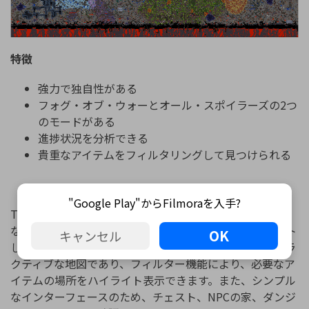
特徴
強力で独自性がある
フォグ・オブ・ウォーとオール・スポイラーズの2つ
のモードがある
進捗状況を分析できる
貴重なアイテムをフィルタリングして見つけられる
TerraMap Online
"Google Play"からFilmoraを入手?
TerraMap Onlineは、他のTerrariaマップビューアとは異
なり、オンライン上から直接ブラウザで地図をインポート
OK
キャンセル
して表示できます。必要なものを見つけるためのインタラ
クティブな地図であり、フィルター機能により、必要なア
イテムの場所をハイライト表示できます。また、シンプル
なインターフェースのため、チェスト、NPCの家、ダンジ