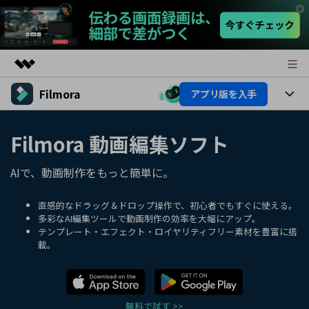
Filmora
アプリ版を入手
製品
AIGCサービス
製品
法人・教育・パートナー
Filmora 動画編集ソフト
ユーティリティ
概要
プラットフォーム
AI機能
企業情報
AIで、動画制作をもっと簡単に。
ソリューション
製品機能
AI機能
プラン＆価格
活用法
直感的なドラッグ＆ドロップ操作で、初心者でもすぐに使える。
多彩なAI編集ツールで動画制作の効率を大幅にアップ。
AIヒント
テンプレート・エフェクト・ロイヤリティフリー素材を豊富に搭
Filmoraのユーザー層
サポート
動画編集関連知識
載。
ビデオソリューション
動画編集のコツ
サポート
サポート
無料で試す >>