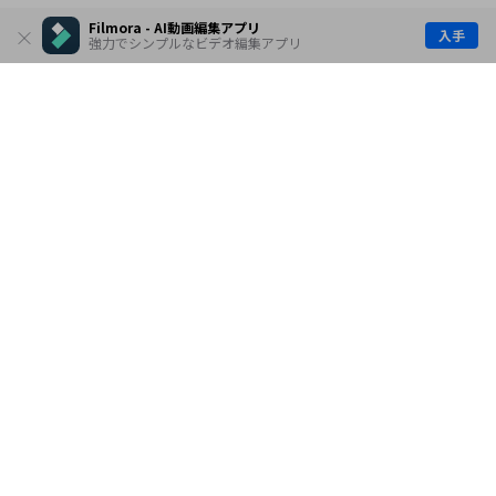
Filmora - AI動画編集アプリ
入手
強力でシンプルなビデオ編集アプリ
製品
会社情報
AI活用事例
ヘルプセンター