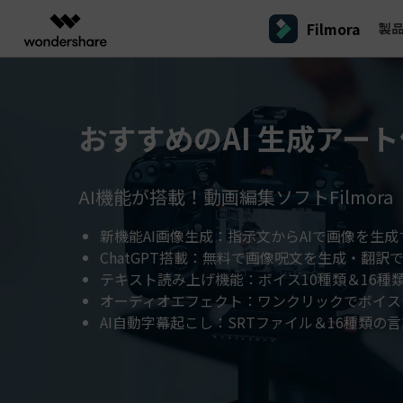
Filmora
製
製品
AIGCサービス
概要
ソリューシ
プラットフォーム
サポート
動画編集のコツ
Filmoraのユーザー層
動画編集＆変換
作図＆製図
PDF ソリ
法人向け
おすすめのAI 生成アー
Filmora AI
動画編集ソフトと方法
インフルエンサー
A
Filmora
EdrawMax
PDFeleme
学生・教員向け
AIによる次世代編集
デスクトップ
Filmora - Windows動画編集ソフト
Filmoraバージョン情報
クリ
動画編集ソフト
ベクタードローソフト
詳しく見る >>
代理店募集
A
最新の製品ニュースとアップデート情報
ビジネス動画編集関連知識
クリ
UniConverter
EdrawMind
AI機能が搭載！動画編集ソフトFilmora
NEW
Filmora - Mac動画編集ソフト
SMB
動画変換ソフト
マインドマップソフト
V
パートナープログ
新機能AI画像生成：指示文からAIで画像を生成
DVD Memory
ラム
動画編集の高度スキル・テクニッ
A
DVD作成ソフト
Filmora操作ガイド
Fi
モバイル
ChatGPT搭載：無料で画像呪文を生成・翻訳
フリーランサー
Filmora - iOS動画編集アプリ
テキスト読み上げ機能：ボイス10種類＆16種
DemoCreator
Filmoraのステップバイステップガイドを学ぶ
サポ
動画再生ソフトと方法
A
Filmora - Android動画編集アプリ
画面録画ソフト
オーディオエフェクト：ワンクリックでボイス
マーケター
AI自動字幕起こし：SRTファイル＆16種類の
Media.io
Filmora - iPad版
音声編集の基本知識
AI動画・画像・音楽ジェネレーター
クリエイター収益化
友達
プログラム
SelfyzAI
招待
AI動画・画像編集アプリ
動画編集アプリまとめ
創造力を収益に変えましょう！
オンライン
Filmora - オンライン動画編集