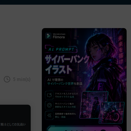
べての機能 >
5 min(s)