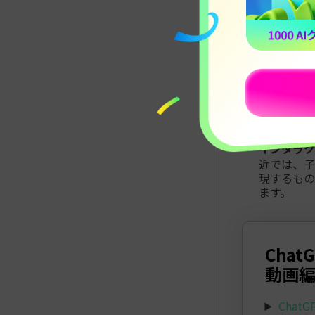
ジェネレー
は、誌や
のようなモ
スタイル変
ります。例
することが
音楽生成：
曲をリミッ
インタラク
近では、
現するもの
ます。
Cha
動画編
Chat