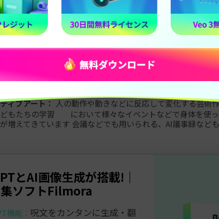
ティブアート：
テキスト生成や画像生成のことをいいます。テ
ストーリーなどの テキストを生成し、画像生成では、敵対
デルを使用し、新しい画像を生成します。
換：
既存の画像や動画などにおいて、別のアート技術を適用
を挙げると、自分で撮影した写真を有名なアーティストのスタ
できます。
AI技能を利用して、新しい楽曲を作成することができます。
クスしたりする技術もあるので近年では利用する人が急増して
ティブアート：
人の動作や動きなどに反応して変化する芸術
子どもたちの学習 において様々なイベントなどで身体を使っ
が増えてきています 会議などでも用いられる、AI議事録など
tGPTとAI画像生成が搭載!｜
集ソフトFilmora
呪文をカンタンに生成・翻
GPT機能：