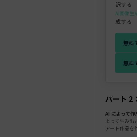
訳する
AI画像生
成する
無料
無料
パート 2
AI によって
よって生み出
アート作品を