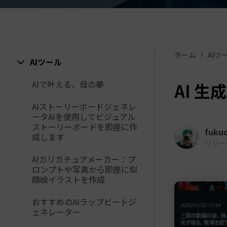
ToMoviee AI
オールインワンAI生成プラットフォーム
アセット
Creative Assets（クリエイティ
ホーム
AIツ
AIツール
AIで叶える、母の夢
AI 
AIストーリーボードジェネレ
ータAIを使用してビジュアル
ストーリーボードを即座に作
fuku
成します
リリース日
AIカリカチュアメーカー：プ
ロンプトや写真から即座に似
顔絵イラストを作成
おすすめのAIラップビートジ
ェネレーター