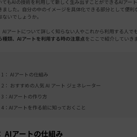
いてもAIの技術を利用して新しく生み出すことができるAIアー
きました。自分の中のイメージを具体化できる部分として便利
はないでしょうか。
、AIアートについて詳しく知らない人やこれから利用する人で
ら種類、AIアートを利用する時の注意点
をここで紹介していき
 1： AIアートの仕組み
 2： おすすめの人気 AI アート ジェネレーター
 3：AIアートの作り方
 4：AIアートを作る前に知っておくこと
： AIアートの仕組み