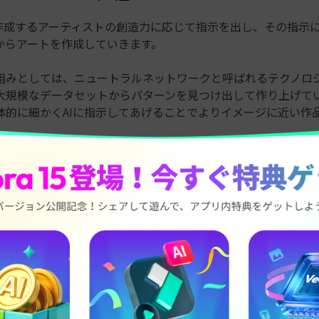
、作成するアーティストの創造力に応じて指示を出し、その指示に
からアートを作成していきます。
組みとしては、ニュートラルネットワークと呼ばれるテクノロ
大規模なデータセットからパターンを見つけ出して作り上げて
体的に細かくAIに指示してあげることでよりイメージに近い作
てどのような作品を作るにしても、作者の想像力が必要になって
想のアート作品をAIの機能を利用して素晴らしい作品を作る作
うになるでしょう。
種類
呼ばれる作品の種類は、数えきれないほどでてきました。 その中
、注目を集めています。