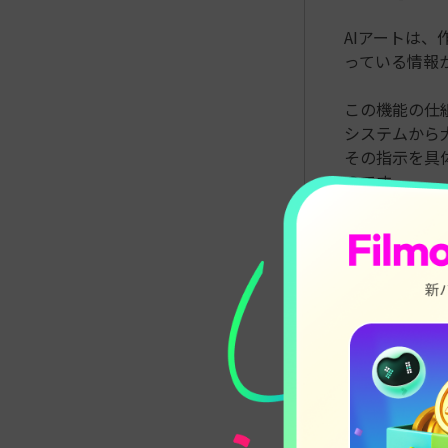
AIアートは
っている情報
この機能の仕
システムから
その指示を具
のです。
AIを利用し
うに自分の理
目が集まるよ
AIアートの
AIアートと
な種類が最近