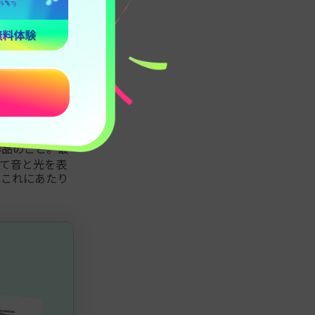
キスト生成で
的ネットワーク
させる技術にな
イルで再描画
さらに、既存の
います。
作品のこと。最
て音と光を表
もこれにあたり