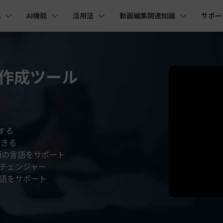
品
AI機能
活用法
動画編集関連知識
サポー
法人・教育・パートナー
企業情報
プラン＆価格
ョン
ユーテ
会社概要
AI機能
ビデオソリューション
製品機能
カスタマーサポート
創業者メッセージ
ューション
PDF編集
作図＆製図
動画編集＆変換
データ
ト作成ツール
YouTube・SNS動画編集
動画
FAQs
オーディオ
そ
採用情報
I 画像から動画生成
YouTube収益化
AI 動画ノイズ除去
解説動画
C
nt
PDFelement
EdrawMind
Filmora
Recove
Veo 3.1
エイターハブ
PDF編集ソフト
データ復
NEW
お客様からよくあるご質問を掲載してお
お問い合わせ
EdrawMax
UniConverter
I テキストから動画生成
ります
エイターハブで無限の創造性を発揮しよう
YouTubeショート動画作成方法
画面録画
オートモンタージュ
スラ
PDFelement Cloud
Repairi
オープニング動画
スライドショー動画
AI 音声補正
電子署名とクラウドサービス
動画・写
eo 3.1
お問い合わせ
する
HiPDF
Dr.Fon
ク
ソーシャルメディア動画編集
キーフレーム
オーディオスペクトラム
結婚
I画像生成
テキスト読み上げ
PDF編集オンラインツール
スマート
lmora動作環境
できる
プロモーションビデオ
無料でサポートチームにお問い合わせく
商品紹介動画
ださい
類の言語をサポート
ートされている形式、デバイス、GPU の完全なリスト
Mobile
YouTube動画エディタで動画を編集する方法
サブシーケンス
オーディオ同期
動画
I 延長
AI ポートレート
NEW
NEW
スマホ間
チェンジャー
すべてのソリューション 
バージョンダウン
言語をサポート
FamiSa
AI オブジェクトリムーバー
AI自動文字起こし
Youtubeのオープニング動画を作る方法
平面トラッキング
無音検出
アニ
NEW
子供の安
紹介プログラム
Filmora の旧バージョンをご利用いただ
NEW
けます
して、ポイントを獲得しよう！
YouTube動画編集ソフトおすすめTOP10
マルチカメラ編集
ボイスチェンジャー
動画
NEW
NE
無料ダウンロード
法人向け