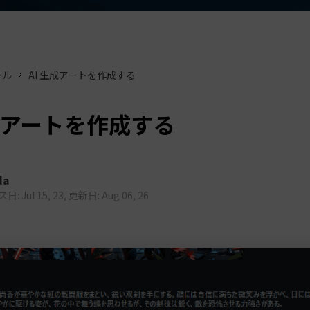
もっと見る >
ビジネス版
ブアセット）
もっと見る >
す
Wondershare製品一覧
無料ダウンロード
無料ダウンロード
ール
AI 生成アートを作成する
無料ダウンロード
無料ダウンロード
生成アートを作成する
da
: Jul 15, 23, 更新日: Aug 06, 26