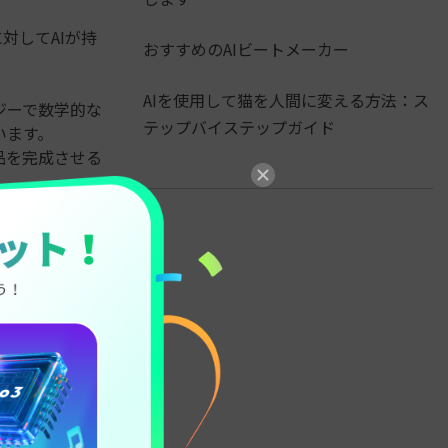
対してAIが持
おすすめのAIビートメーカー
AIを使用して猫を人間に変える方法：ス
ジーで数学的な
テップバイステップガイド
います。
品を完成させる
きます。このよ
者にこれから注
でも以下のよう