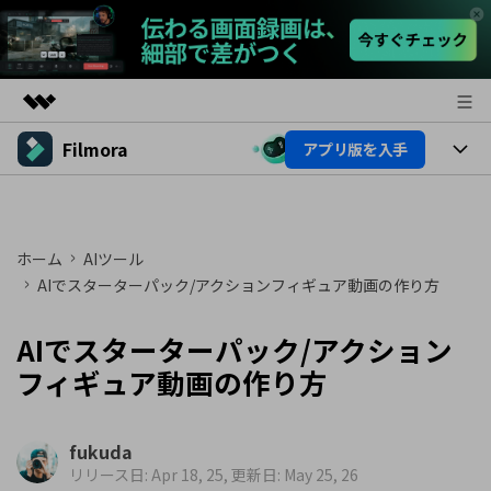
Filmora
アプリ版を入手
製品
AIGCサービス
製品
法人・教育・パートナー
ユーティリティ
概要
プラットフォーム
ホーム
AIツール
AI機能
企業情報
ソリューション
AIでスターターパック/アクションフィギュア動画の作り方
製品機能
AI機能
プラン＆価格
活用法
AIでスターターパック/アクション
AIヒント
Filmoraのユーザー層
サポート
フィギュア動画の作り方
動画編集関連知識
ビデオソリューション
動画編集のコツ
サポート
fukuda
リリース日: Apr 18, 25, 更新日: May 25, 26
サポート