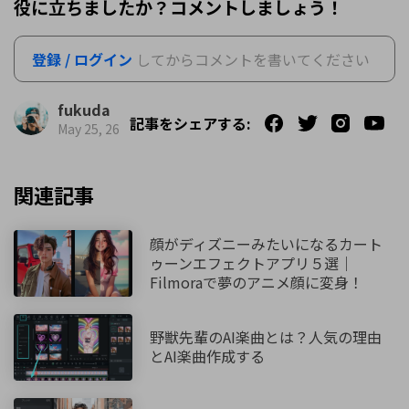
役に立ちましたか？コメントしましょう！
登録 / ログイン
してからコメントを書いてください
fukuda
記事をシェアする:
May 25, 26
関連記事
顔がディズニーみたいになるカート
ゥーンエフェクトアプリ５選｜
Filmoraで夢のアニメ顔に変身！
野獣先輩のAI楽曲とは？人気の理由
とAI楽曲作成する