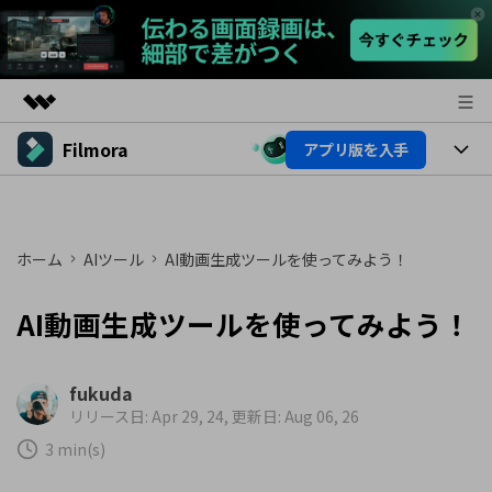
Filmora
アプリ版を入手
製品
AIGCサービス
製品
法人・教育・パートナー
ユーティリティ
概要
プラットフォーム
ホーム
AIツール
AI動画生成ツールを使ってみよう！
AI機能
企業情報
ソリューション
製品機能
AI機能
AI動画生成ツールを使ってみよう！
プラン＆価格
活用法
AIヒント
Filmoraのユーザー層
サポート
動画編集関連知識
fukuda
ビデオソリューション
リリース日: Apr 29, 24, 更新日: Aug 06, 26
動画編集のコツ
サポート
3 min(s)
サポート