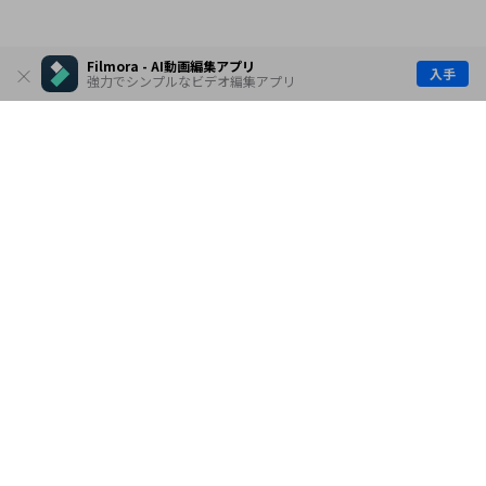
Filmora - AI動画編集アプリ
入手
強力でシンプルなビデオ編集アプリ
製品
会社情報
AI活用事例
ヘルプセンター