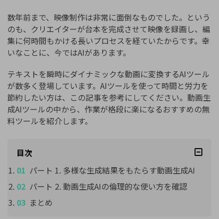
購入する
ログイン
カスタマーサポート
数年前まで、映像制作は非常に面倒なものでした。という
のも、クリエイターが台本を完成させて映像を録画し、編
ブランド紹介
集に何時間もかける長いプロセスを経ていたからです。幸
検索
いなことに、今ではAIがあります。
テキストを瞬時にダイナミックな動画に変換するAIツール
が数多く登場しています。AIツールを使って時間と労力を
節約したい方は、この記事を参考にしてください。動画生
成AIツールの中から、作業が格段に楽になるおすすめの無
料ツールを紹介します。
目次
パート 1. 多様な生成結果をもたらす動画生成AI
パート 2. 動画生成AIの倫理的な使い方を確認
まとめ