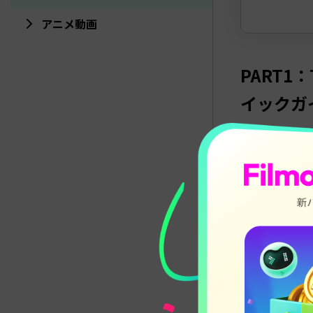
アニメ動画
PART
1：
イックガ
おすすめのグ
す。以下はシ
方法1：Te
一番簡単なのは
グループを探
スマホま
画面上部
興味のあ