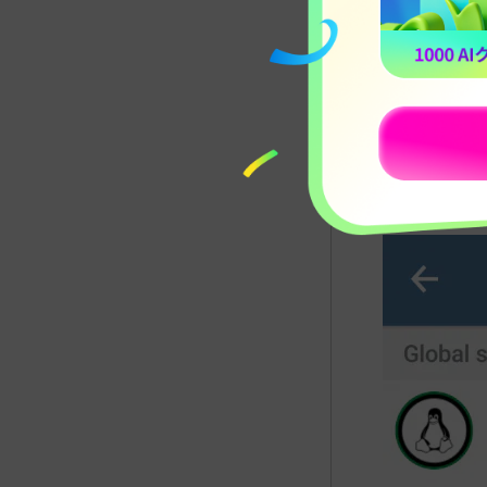
「暗号資
Tele
ましょう
注意:
検索
示されて