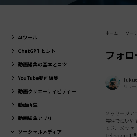
ToMoviee AI
オールインワンAI生成プラットフォーム
アセット
Creative Assets（クリエイティ
ホーム
ソー
AIツール
ChatGPT ヒント
フォロー
動画編集の基本とコツ
YouTube動画編集
fuku
リリース日
動画クリエーティビティー
動画再生
メッセージアプ
動画編集アプリ
無料で使いや
でき、メッセ
ソーシャルメディア
Telegra