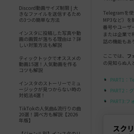
Discord動画サイズ制限 | 大
Telegra
きなファイルを送信するため
の3つの簡単な方法
MP3など）
番号やユーザ
インスタに投稿した写真や動
または企業で
画の画質が落ちる理由は？詳
話の機能もあ
しい対策方法も解説
ここでは、
フ
ティックトックでオススメの
の見知らぬ人
動画15選！人気動画を作る
コツも解説
PART1
インスタのストーリーでミュ
ージックが見つからない時の
PART2
対処法4選！
PART3:
TikTokの人気曲&流行りの曲
20選！調べ方も解説【2026
年版】
スク
【ジャンル別】インスタのリ