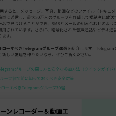
mを使用すると、メッセージ、写真、動画などのファイル（ドキュメ
を簡単に送信し、最大20万人のグループを作成して視聴者に放送
ー名で見つけることができ、SMSとメールの組み合わせのよう
利用されています。さらに、暗号化された音声通話やビデオ通
ります。
ォローすべきTelegramグループ30選
を紹介します。Telegra
と新しい友達を作りたいなら、ぜひご覧ください。
：Telegramグループの探し方と安全な参加方法（クイックガイド
：グループ参加前に知っておくべき安全対策
フォローすべきTelegramグループ30選
リーンレコーダー＆動画エ