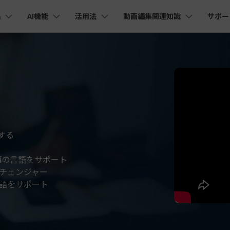
品
AI機能
活用法
動画編集関連知識
サポー
法人・教育・パートナー
企業情報
プラン＆価格
ョン
ユーテ
会社概要
AI機能
ビデオソリューション
製品機能
カスタマーサポート
創業者メッセージ
ューション
PDF編集
作図＆製図
動画編集＆変換
データ
YouTube・SNS動画編集
動画
FAQs
オーディオ
そ
採用情報
I 画像から動画生成
YouTube収益化
AI 動画ノイズ除去
解説動画
C
nt
PDFelement
EdrawMind
Filmora
Recove
Veo 3.1
エイターハブ
PDF編集ソフト
データ復
NEW
お客様からよくあるご質問を掲載してお
お問い合わせ
EdrawMax
UniConverter
I テキストから動画生成
ります
エイターハブで無限の創造性を発揮しよう
YouTubeショート動画作成方法
画面録画
オートモンタージュ
スラ
PDFelement Cloud
Repairi
オープニング動画
スライドショー動画
AI 音声補正
電子署名とクラウドサービス
動画・写
eo 3.1
お問い合わせ
する
HiPDF
Dr.Fon
ク
ソーシャルメディア動画編集
キーフレーム
オーディオスペクトラム
結婚
I画像生成
テキスト読み上げ
PDF編集オンラインツール
スマート
lmora動作環境
る
プロモーションビデオ
無料でサポートチームにお問い合わせく
商品紹介動画
ださい
類の言語をサポート
ートされている形式、デバイス、GPU の完全なリスト
Mobile
YouTube動画エディタで動画を編集する方法
サブシーケンス
オーディオ同期
動画
I 延長
AI ポートレート
NEW
NEW
スマホ間
チェンジャー
すべてのソリューション 
バージョンダウン
言語をサポート
FamiSa
AI オブジェクトリムーバー
AI自動文字起こし
Youtubeのオープニング動画を作る方法
平面トラッキング
無音検出
アニ
NEW
子供の安
紹介プログラム
Filmora の旧バージョンをご利用いただ
NEW
けます
して、ポイントを獲得しよう！
YouTube動画編集ソフトおすすめTOP10
マルチカメラ編集
ボイスチェンジャー
動画
NEW
NE
無料ダウンロード
法人向け