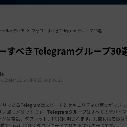
もっと見る >
ビジネス版
ブアセット）
もっと見る >
す
Wondershare製品一覧
無料ダウンロード
無料ダウンロード
シャルメディア
フォローすべきTelegramグループ30選
無料ダウンロード
無料ダウンロード
すべきTelegramグループ30
da
: Mar 13, 24, 更新日: Aug 06, 26
リであるTelegramはスピードとセキュリティの両立ができ
すい点もメリットです。
Telegramグループ
はすべてのデバイス
ージは電話、タブレット、PCに同期されます。月間利用者数は
mは世界で10番目に多くダウンロードされたアプリの一つです。