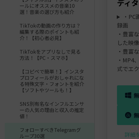
ディター
ールにオススメの音楽10
選！音楽の選び方も紹介
・PC
録画
TikTokの動画の作り方は？
編集する際のポイントも紹
・豊富
介！【初心者必見】
した映
・豊富
TikTokをアプリなしで見る
方法！【PC・スマホ】
・MP4
式でエク
【コピペで簡単！】インスタ
プロフィールがおしゃれにな
る特殊文字・フォントを紹介
【ソフトやツールも！】
SNS別有名なインフルエンサ
ーの人気の理由と収入の推定
値！
フォローすべきTelegramグ
詳細
ループ30選