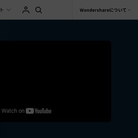
ト
サポート
Wondershareについて
ィリティ
会社情報
AIヒント
ブランド紹介
復元・バックアップ
データ復元・転送
法人様向けお問い合わせ窓口
の他のコツ
テキスト
レビュー
アセット
Filmora動画講座
hatGPT & AI機能
動画マーケティング
AIイラストや画像生成サイト
rit
Dr.Fone
Wondershareについて
元ソフト
Filmoraのニュースとレビューについて詳し
Recoverit
AI動画編集
く見る
AI絵自動生成ツール
サポートセンター
イドショー作成関連知識
テキスト挿入
動画エフェクト
Filmora 101ガイド
t
NEW
プレゼンテーション動画
真・ファイル修復ソフト
AIマーケティング
AI画像生成ツール
協業実績
e
式ムービー作成テクニック
テキスト読み上げ(TTS)
テンプレートプリセット
Filmoraラーニング・セ
フォン管理ソフト
TikTok広告動画
Filmora製品や、公式キャラクターとのコラ
AI音声生成ツール
AIアップスケーリングビデオ
ボ実績
Trans
に使えるエフェクト素材おすすめ
自動字幕起こし(STT)
AIポートレート
Filmora基本動画チュー
のデータ転送ソフト
>
fe
メ動画の関連知識
テキストアニメーション
Boris FX
Filmoraの使い方とコツ
全を守るアプリ
もっと見る >
クリエーティビティーに関する記事
オートキャプション
NewBlue FX
YouTube公式チャンネル
W
NEW