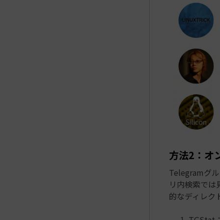
方法2：オ
Telegra
リ内検索では
的なディレク
TGSt