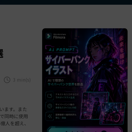
べての機能 >
選
3 min(s)
ています。また
で同時に使用
5億人を超え、