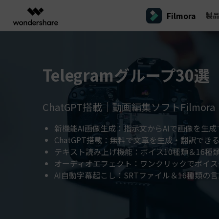
Filmora
製
製品
AIGCサービス
概要
ソリューシ
プラットフォーム
サポート
動画編集のコツ
Filmoraのユーザー層
動画編集＆変換
作図＆製図
PDF ソリ
法人向け
Telegramグループ30選
Filmora AI
動画編集ソフトと方法
インフルエンサー
A
Filmora
EdrawMax
PDFeleme
学生・教員向け
AIによる次世代編集
デスクトップ
Filmora - Windows動画編集ソフト
Filmoraバージョン情報
クリ
動画編集ソフト
ベクタードローソフト
詳しく見る >>
代理店募集
A
最新の製品ニュースとアップデート情報
ビジネス動画編集関連知識
クリ
UniConverter
EdrawMind
ChatGPT搭載｜動画編集ソフトFilmora
NEW
Filmora - Mac動画編集ソフト
SMB
動画変換ソフト
マインドマップソフト
V
パートナープログ
新機能AI画像生成：指示文からAIで画像を生成
DVD Memory
ラム
動画編集の高度スキル・テクニッ
A
DVD作成ソフト
Filmora操作ガイド
Fi
モバイル
ChatGPT搭載：無料で文章を生成・翻訳でき
フリーランサー
Filmora - iOS動画編集アプリ
テキスト読み上げ機能：ボイス10種類＆16種
DemoCreator
Filmoraのステップバイステップガイドを学ぶ
サポ
動画再生ソフトと方法
A
Filmora - Android動画編集アプリ
画面録画ソフト
オーディオエフェクト：ワンクリックでボイス
マーケター
AI自動字幕起こし：SRTファイル＆16種類の
Media.io
Filmora - iPad版
音声編集の基本知識
AI動画・画像・音楽ジェネレーター
クリエイター収益化
友達
プログラム
SelfyzAI
招待
AI動画・画像編集アプリ
動画編集アプリまとめ
創造力を収益に変えましょう！
オンライン
Filmora - オンライン動画編集