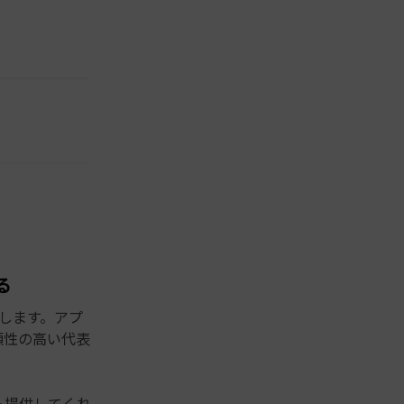
る
在します。アプ
頼性の高い代表
も提供してくれ