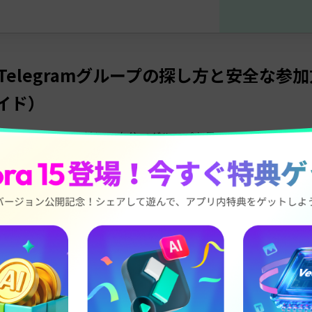
Telegramグループの探し方と安全な参
イド）
ループ一覧に入る前に、自分でグループを見つける方法を知っ
ンプルな方法です：
legramの「グローバル検索」を使う
、Telegramアプリ内の検索機能を利用することです。特定
したいときに最適です。
たはデスクトップでTelegramアプリを開きます。
の検索バーをタップします。
るキーワードを入力します（例：「動画編集」「映画ディスカ