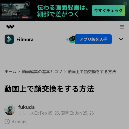
Filmora
アプリ版を入手
製品
AIGCサービス
製品
法人・教育・パートナー
ユーティリティ
概要
プラットフォーム
AI機能
企業情報
ホーム
動画編集の基本とコツ
動画上で顔交換をする方法
ソリューション
製品機能
AI機能
プラン＆価格
活用法
動画上で顔交換をする方法
AIヒント
Filmoraのユーザー層
サポート
動画編集関連知識
fukuda
ビデオソリューション
動画編集のコツ
リリース日: Feb 05, 25, 更新日: Jun 25, 26
サポート
4 min(s)
サポート