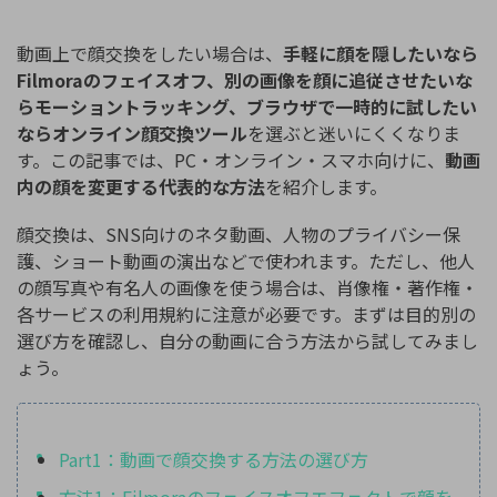
購入する
ログイン
カスタマーサポート
動画上で顔交換をしたい場合は、
手軽に顔を隠したいなら
Filmoraのフェイスオフ、別の画像を顔に追従させたいな
ブランド紹介
検索
らモーショントラッキング、ブラウザで一時的に試したい
ならオンライン顔交換ツール
を選ぶと迷いにくくなりま
す。この記事では、PC・オンライン・スマホ向けに、
動画
内の顔を変更する代表的な方法
を紹介します。
顔交換は、SNS向けのネタ動画、人物のプライバシー保
護、ショート動画の演出などで使われます。ただし、他人
の顔写真や有名人の画像を使う場合は、肖像権・著作権・
各サービスの利用規約に注意が必要です。まずは目的別の
選び方を確認し、自分の動画に合う方法から試してみまし
ょう。
Part1：動画で顔交換する方法の選び方
方法1：Filmoraのフェイスオフエフェクトで顔を