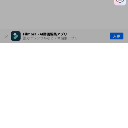
Filmora - AI動画編集アプリ
入手
強力でシンプルなビデオ編集アプリ
製品
会社情報
AI活用事例
ヘルプセンター