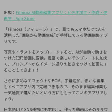
出典：
Filmora-AI
動画編集アプリ：ビデオ加工・作成・逆
再生｜
App Store
「Filmora（フィモーラ）」は、誰でもスマホだけでAIを
活用した“画像から動画生成”が手軽にできる動画編集アプ
リです。
写真やイラストをアップロードすると、AIが自動で動きを
つけた短尺動画に変換。豊富で楽しいテンプレートに加え
て、プロンプトからイメージ通りの動きをつけて動画にす
ることもできます！
さらに多彩なエフェクトやBGM、字幕追加、細かな編集
もすべてアプリ内で完結できるので、そのまま編集作業も
一気通貫で進めたいという方にももってこいのアプリでし
ょう。
日本語UIとSNS連携にも対応し、作った動画はそのままワ