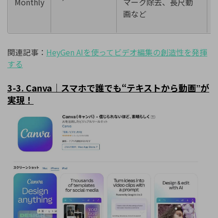
Monthly
マーク除去、長尺動
画など
関連記事：
HeyGen AI
を使ってビデオ編集の創造性を発揮
する
3-3. Canva
｜スマホで誰でも
“
テキストから動画
が
”
実現！