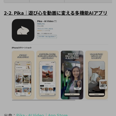
2-2. Pika
｜遊び心を動画に変える多機能
AI
アプリ
出典：
Pika - AI Video
｜
App Store