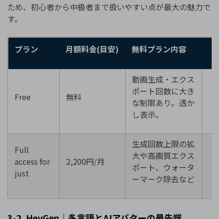
ため、初心者から中級者まで扱いやすい点が最大の魅力で
す。
プラン
月額料金
(
目安
)
無料プラン内容
動画生成・エクス
ポート回数に大き
Free
無料
-
な制限あり。透か
し表示。
生成回数上限の拡
Full
大や高画質エクス
access for
2,200円/月
ポート、ウォータ
just
ーマーク除去など
3-2. HeyGen
｜多言語と
AI
アバターの最先端