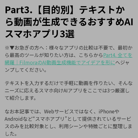
Part3.
【目的別】テキストか
ら動画が生成できるおすすめ
AI
スマホアプリ
3
選
※▼お急ぎの方へ：様々なアプリの比較は不要で、最初か
ら最高のツールが知りたい方は、こちらから
Part4.
全てを
網羅｜
Filmora
の
AI
動画生成機能でアイデアを形に
へジャ
ンプしてください。
テキストを入力するだけで手軽に動画を作りたい、そんな
ニーズに応えるスマホ向けAIアプリをここでは3つ厳選し
て紹介します。
なお本記事では、Webサービスではなく、iPhoneや
Androidなど“スマホアプリ”として提供されているサービ
スのみを比較対象とし、利用シーンや特徴ごとに整理しま
した。