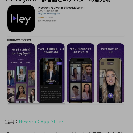
出典：
HeyGen
：
App Store