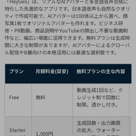
「HeyGen」は、リアルなAIアバターと多言語音声合成に
特化した先進的なアプリです。日本語音声も自然なクオリ
ティで作成可能で、AIアバターは100体以上から選べ、顔
写真1枚でオリジナルアバターも作れます。ビジネス研
修・PR動画、商品説明やYouTubeの顔出し不要な動画制
作など、幅広い場面に活用できます。無料プランは生成時
間に大きな制限がありますが、AIアバターによるグローバ
ル配信やB層向けの本格活用には最適な選択肢です。
プラン
月額料金
(
目安
)
無料プランの主な内容
動画生成1回など、ク
Free
無料
レジット制で回数に
制限。透かし付き。
生成回数・出力画質
Sterter
の拡大、ウォーター
1,500円