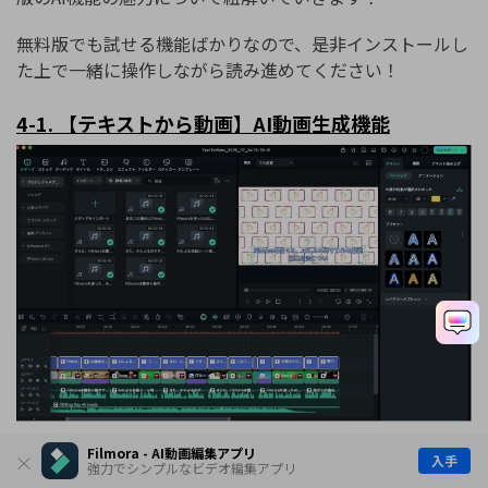
無料版でも試せる機能ばかりなので、是非インストールし
た上で一緒に操作しながら読み進めてください！
4-1.
【テキストから動画】
AI
動画生成機能
Filmora - AI動画編集アプリ
入手
強力でシンプルなビデオ編集アプリ
キーワードや台本を入力するだけで、AIが自動で映像や