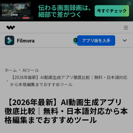
Filmora
アプリ版を入手
製品
AIGCサービス
製品
法人・教育・パートナー
ユーティリティ
概要
プラットフォーム
ホーム
AIツール
AI機能
企業情報
ソリューション
【2026年最新】AI動画生成アプリ徹底比較｜無料・日本語対応
製品機能
から本格編集までおすすめツール
AI機能
プラン＆価格
活用法
AIヒント
【2026年最新】AI動画生成アプリ
Filmoraのユーザー層
サポート
動画編集関連知識
徹底比較｜無料・日本語対応から本
ビデオソリューション
動画編集のコツ
サポート
格編集までおすすめツール
サポート