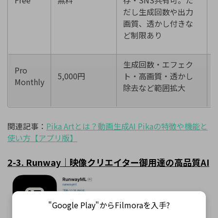
Free
無料
存・SNS共有可。た
だし生成回数や出力
画質、透かし付きな
ど制限あり
生成回数・エフェク
Pro
5,000円
ト・高画質・透かし
Monthly
除去など範囲拡大
関連記事：
Pika Art
とは？動画生成
AI Pika
の特徴や機能と
使い方【アプリ版】
2-3. Runway
｜映像クリエイター御用達の高品質
AI
"Google Play"からFilmoraを入手?