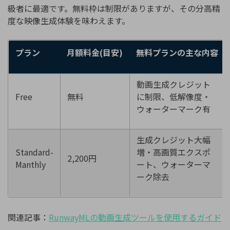
級者に最適です。無料枠は制限がありますが、その分高精
度な映像生成体験を味わえます。
プラン
月額料金
(
目安
)
無料プランの主な内容
動画生成クレジット
Free
無料
に制限、低解像度・
ウォーターマーク有
生成クレジット大幅
Standard-
増・高画質エクスポ
2,200円
Manthly
ート、ウォーターマ
ーク除去
関連記事：
RunwayML
の動画生成ツールを使用するガイド