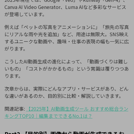
Canva AI Video Generator、Luma AIなど多彩なサービス
が登場しています。
例えば「ペットの写真をアニメーションに」「旅先の写真
にリアルな雨や光を追加」など、用途は無限大。SNS映え
するユニークな動画や、趣味・仕事の表現の幅も一気に広
がります。
こうしたAI動画生成の進化によって、「動画づくりは難し
いもの」「コストがかかるもの」という常識は覆りつつあ
ります。
次章からは、実際にどんなアプリ・サービスがあり、どん
な違いがあるのか、目的別に比較・解説していきます。
関連記事:
【
2025
年】
AI
動画生成ツール
おすすめ総合ラン
キング
TOP10
｜編集までできる
No.1
は？