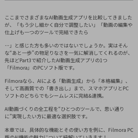
ここまでさまざまなAI動画生成アプリを比較してきました
が、「もう少し細かく自分で調整したい」「動画の編集や
仕上げも一つのツールで完結できたら
…」と感じた方も多いのではないでしょうか。実はそん
な“あと一歩”の物足りなさを一気に解消してくれるのが、
先ほどPart3で紹介したAI動画生成アプリの1つ
「Filmora」のPCソフト版です。
Filmoraなら、AIによる「動画生成」から「本格編集」、
そして高画質での「書き出し」まで、スマホアプリとPC
ソフトのどちらでもシームレスに完結&連携。
AI動画づくりの全工程を“ひとつのツールで、思い通り
に”実現したい方に最適な選択肢です。
本章では、具体的な機能とその使い方を例に、Filmora PC
版のAI機能の魅力について紐解いていきます！