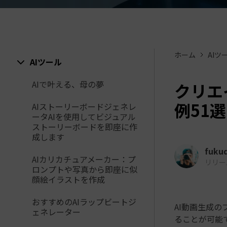
ToMoviee AI
オールインワンAI生成プラットフォーム
アセット
Creative Assets（クリエイティ
ホーム
AIツ
AIツール
AIで叶える、母の夢
クリエ
例51選
AIストーリーボードジェネレ
ータAIを使用してビジュアル
ストーリーボードを即座に作
成します
fuku
AIカリカチュアメーカー：プ
リリース日
ロンプトや写真から即座に似
顔絵イラストを作成
おすすめのAIラップビートジ
AI動画生成
ェネレーター
ることが可能