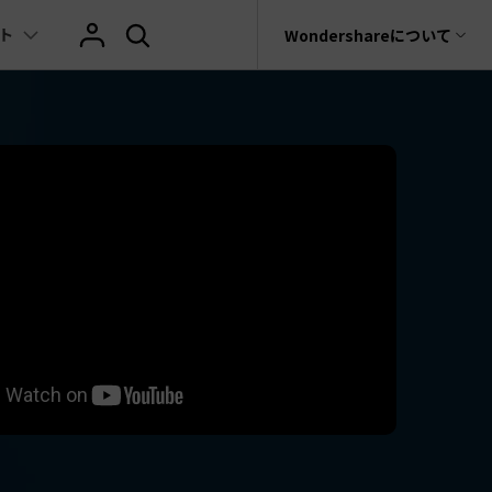
ト
サポート
Wondershareについて
ィリティ
会社情報
AIヒント
ブランド紹介
復元・バックアップ
データ復元・転送
法人様向けお問い合わせ窓口
の他のコツ
テキスト
レビュー
アセット
Filmora動画講座
hatGPT & AI機能
動画マーケティング
AIイラストや画像生成サイト
rit
Dr.Fone
Wondershareについて
元ソフト
Filmoraのニュースとレビューについて詳し
Recoverit
AI動画編集
く見る
AI絵自動生成ツール
サポートセンター
イドショー作成関連知識
テキスト挿入
動画エフェクト
Filmora 101ガイド
t
NEW
プレゼンテーション動画
真・ファイル修復ソフト
AIマーケティング
AI画像生成ツール
協業実績
e
式ムービー作成テクニック
テキスト読み上げ(TTS)
テンプレートプリセット
Filmoraラーニング・セ
フォン管理ソフト
TikTok広告動画
Filmora製品や、公式キャラクターとのコラ
AI音声生成ツール
AIアップスケーリングビデオ
ボ実績
Trans
に使えるエフェクト素材おすすめ
自動字幕起こし(STT)
AIポートレート
Filmora基本動画チュー
のデータ転送ソフト
>
fe
メ動画の関連知識
テキストアニメーション
Boris FX
Filmoraの使い方とコツ
全を守るアプリ
もっと見る >
クリエーティビティーに関する記事
オートキャプション
NewBlue FX
YouTube公式チャンネル
W
NEW