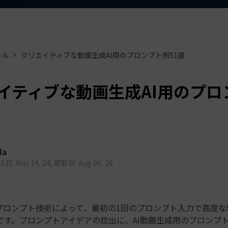
もっと見る >
ビジネス版
ブアセット）
もっと見る >
す
Wondershare製品一覧
無料ダウンロード
無料ダウンロード
ール
クリエイティブな動画生成AI用のプロンプト例51選
無料ダウンロード
無料ダウンロード
イティブな動画生成AI用のプロ
da
: May 14, 24, 更新日: Aug 06, 26
のプロンプト技術によって、最初の1回のプロンプト入力で高度
です。プロンプトアイデアの捻出に、AI動画生成用のプロンプ