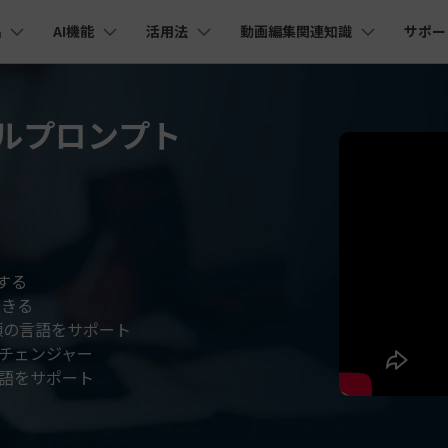
品
AI機能
活用法
動画編集関連知識
サポー
法人・教育・パートナー
企業情報
プラン＆価格
ョン
ユーテ
会社概要
AI機能
ビデオソリューション
製品機能
カスタマーサポート
創業者メッセージ
ナルプロンプト
ューション
PDF編集
作図＆製図
動画編集＆変換
データ
YouTube・SNS動画編集
動画
FAQs
オーディオ
そ
採用情報
I 画像から動画生成
YouTube収益化
AI 動画ノイズ除去
解説動画
C
nt
PDFelement
EdrawMind
Filmora
Recove
Veo 3.1
エイターハブ
PDF編集ソフト
データ復
NEW
お客様からよくあるご質問を掲載してお
お問い合わせ
EdrawMax
UniConverter
I テキストから動画生成
ります
エイターハブで無限の創造性を発揮しよう
YouTubeショート動画作成方法
画面録画
オートモンタージュ
スラ
PDFelement Cloud
Repairi
オープニング動画
スライドショー動画
AI 音声補正
電子署名とクラウドサービス
動画・写
eo 3.1
お問い合わせ
HiPDF
Dr.Fon
ク
ソーシャルメディア動画編集
キーフレーム
オーディオスペクトラム
結婚
I画像生成
テキスト読み上げ
PDF編集オンラインツール
スマート
する
lmora動作環境
プロモーションビデオ
無料でサポートチームにお問い合わせく
商品紹介動画
ださい
できる
ートされている形式、デバイス、GPU の完全なリスト
Mobile
YouTube動画エディタで動画を編集する方法
サブシーケンス
オーディオ同期
動画
I 延長
AI ポートレート
NEW
NEW
スマホ間
類の言語をサポート
すべてのソリューション 
バージョンダウン
チェンジャー
FamiSa
AI オブジェクトリムーバー
AI自動文字起こし
Youtubeのオープニング動画を作る方法
平面トラッキング
無音検出
アニ
NEW
子供の安
言語をサポート
紹介プログラム
Filmora の旧バージョンをご利用いただ
NEW
けます
して、ポイントを獲得しよう！
YouTube動画編集ソフトおすすめTOP10
マルチカメラ編集
ボイスチェンジャー
動画
NEW
NE
無料ダウンロード
法人向け