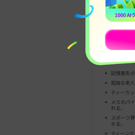
記憶喪失の
孤独な老人
ティーカッ
メカのパイ
れる。
スポーツ界
せる。
ティーンエ