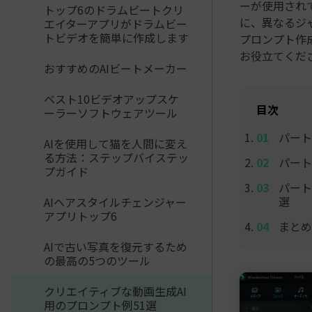
ーが使用され
トップ6のドラムビートクリ
に、異なるジ
エイターアプリがドラムビー
トビデオを簡単に作成します
プロンプト作
お役立てくだ
おすすめのAIビートメーカー
ベスト10ビデオアップスケ
目次
ーラーソフトウェアツール
パート
AIを使用して猫を人間に変え
る方法：ステップバイステッ
パート
プガイド
パート
選
AIヘアスタイルチェンジャー
アプリトップ6
まとめ
AIで古い写真を復元するため
の最高の5つのツール
クリエイティブな動画生成AI
用のプロンプト例51選