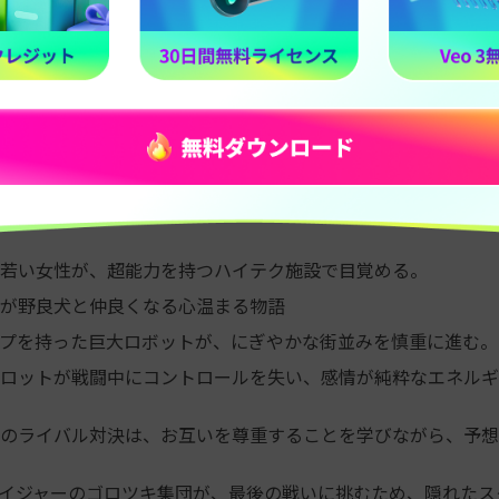
若い女性が、超能力を持つハイテク施設で目覚める。
が野良犬と仲良くなる心温まる物語
プを持った巨大ロボットが、にぎやかな街並みを慎重に進む。
ロットが戦闘中にコントロールを失い、感情が純粋なエネルギ
のライバル対決は、お互いを尊重することを学びながら、予想
イジャーのゴロツキ集団が、最後の戦いに挑むため、隠れたス