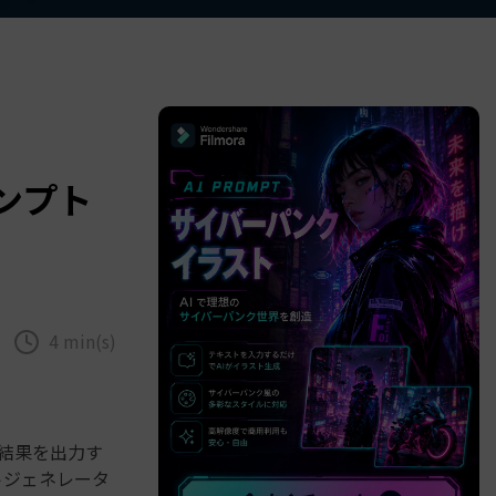
べての機能 >
ンプト
4 min(s)
な結果を出力す
トジェネレータ