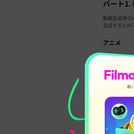
パート1.
動画生成用の
生成するため
アニメ
不良高校生
師匠の仇を