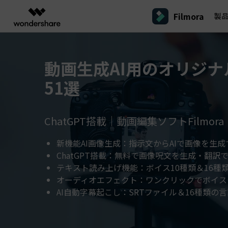
Filmora
製
製品
AIGCサービス
概要
ソリューシ
プラットフォーム
サポート
動画編集のコツ
Filmoraのユーザー層
動画生成AI用のオリジ
動画編集＆変換
作図＆製図
PDF ソリ
法人向け
Filmora AI
51選
動画編集ソフトと方法
インフルエンサー
A
Filmora
EdrawMax
PDFeleme
学生・教員向け
AIによる次世代編集
デスクトップ
Filmora - Windows動画編集ソフト
Filmoraバージョン情報
クリ
動画編集ソフト
ベクタードローソフト
詳しく見る >>
代理店募集
A
最新の製品ニュースとアップデート情報
ビジネス動画編集関連知識
クリ
UniConverter
EdrawMind
NEW
Filmora - Mac動画編集ソフト
SMB
動画変換ソフト
マインドマップソフト
V
ChatGPT搭載｜動画編集ソフトFilmora
パートナープログ
DVD Memory
ラム
動画編集の高度スキル・テクニッ
A
DVD作成ソフト
新機能AI画像生成：指示文からAIで画像を生成
Filmora操作ガイド
Fi
モバイル
フリーランサー
Filmora - iOS動画編集アプリ
ChatGPT搭載：無料で画像呪文を生成・翻訳
DemoCreator
Filmoraのステップバイステップガイドを学ぶ
サポ
動画再生ソフトと方法
A
Filmora - Android動画編集アプリ
画面録画ソフト
テキスト読み上げ機能：ボイス10種類＆16種
マーケター
オーディオエフェクト：ワンクリックでボイス
Media.io
Filmora - iPad版
音声編集の基本知識
AI動画・画像・音楽ジェネレーター
AI自動字幕起こし：SRTファイル＆16種類の
クリエイター収益化
友達
プログラム
SelfyzAI
招待
AI動画・画像編集アプリ
動画編集アプリまとめ
創造力を収益に変えましょう！
オンライン
Filmora - オンライン動画編集