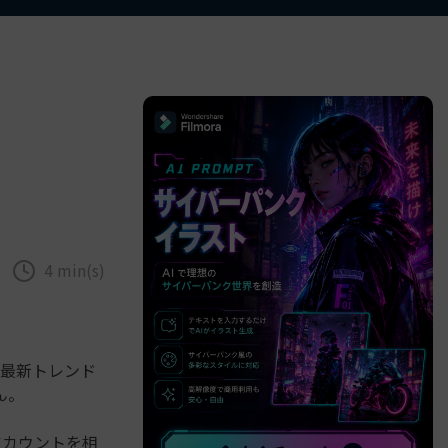
べての機能 >
法
4 min(s)
、最新トレンド
ん。
アカウントを相