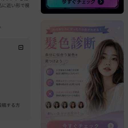
名に近い形で視
。
を投稿する方