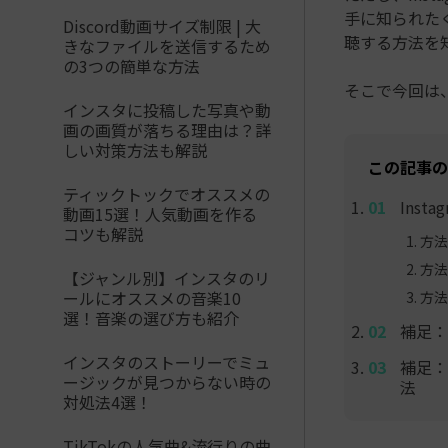
手に知られた
Discord動画サイズ制限 | 大
聴する方法を
きなファイルを送信するため
の3つの簡単な方法
そこで今回は
インスタに投稿した写真や動
画の画質が落ちる理由は？詳
しい対策方法も解説
この記事の
ティックトックでオススメの
Inst
動画15選！人気動画を作る
コツも解説
方法
方法
【ジャンル別】インスタのリ
ールにオススメの音楽10
方法
選！音楽の選び方も紹介
補足：F
インスタのストーリーでミュ
補足：
ージックが見つからない時の
法
対処法4選！
TikTokの人気曲&流行りの曲