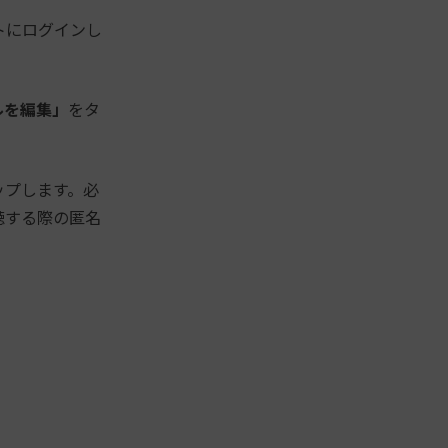
トにログインし
ルを編集」
をタ
ップします。必
視聴する際の匿名