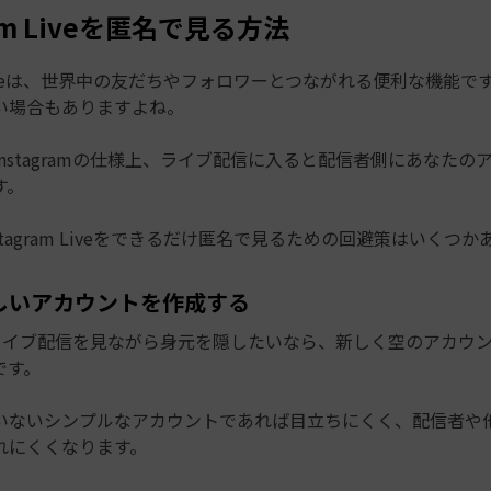
ram Liveを匿名で見る方法
am Liveは、世界中の友だちやフォロワーとつながれる便利な機能
い場合もありますよね。
nstagramの仕様上、ライブ配信に入ると配信者側にあなたの
す。
stagram Liveをできるだけ匿名で見るための回避策はいくつか
しいアカウントを作成する
amのライブ配信を見ながら身元を隠したいなら、新しく空のアカウ
です。
いないシンプルなアカウントであれば目立ちにくく、配信者や
れにくくなります。