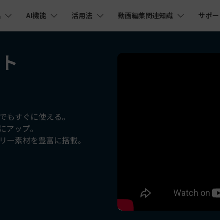
品
AI機能
活用法
動画編集関連知識
サポー
法人・教育・パートナー
企業情報
プラン＆価格
ョン
ユーテ
会社概要
フト
AI機能
ビデオソリューション
製品機能
カスタマーサポート
創業者メッセージ
ューション
PDF編集
作図＆製図
動画編集＆変換
データ
YouTube・SNS動画編集
動画
FAQs
オーディオ
そ
採用情報
I 画像から動画生成
YouTube収益化
AI 動画ノイズ除去
解説動画
C
nt
PDFelement
EdrawMind
Filmora
Recove
Veo 3.1
エイターハブ
PDF編集ソフト
データ復
NEW
お客様からよくあるご質問を掲載してお
お問い合わせ
EdrawMax
UniConverter
I テキストから動画生成
ります
エイターハブで無限の創造性を発揮しよう
YouTubeショート動画作成方法
画面録画
オートモンタージュ
スラ
PDFelement Cloud
Repairi
オープニング動画
スライドショー動画
AI 音声補正
電子署名とクラウドサービス
動画・写
eo 3.1
でもすぐに使える。
お問い合わせ
幅にアップ。
HiPDF
Dr.Fon
ク
ソーシャルメディア動画編集
キーフレーム
オーディオスペクトラム
結婚
I画像生成
テキスト読み上げ
PDF編集オンラインツール
スマート
lmora動作環境
リー素材を豊富に搭載。
プロモーションビデオ
無料でサポートチームにお問い合わせく
商品紹介動画
ださい
ートされている形式、デバイス、GPU の完全なリスト
Mobile
YouTube動画エディタで動画を編集する方法
サブシーケンス
オーディオ同期
動画
I 延長
AI ポートレート
NEW
NEW
スマホ間
すべてのソリューション 
バージョンダウン
FamiSa
AI オブジェクトリムーバー
AI自動文字起こし
Youtubeのオープニング動画を作る方法
平面トラッキング
無音検出
アニ
NEW
子供の安
紹介プログラム
Filmora の旧バージョンをご利用いただ
NEW
けます
して、ポイントを獲得しよう！
YouTube動画編集ソフトおすすめTOP10
マルチカメラ編集
ボイスチェンジャー
動画
NEW
NE
無料ダウンロード
法人向け