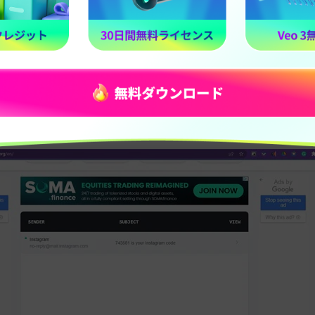
stagramアカウントを作成する
roid端末で
Instagramアプリ
を起動し、
「メールアドレスまた
プします。一時メールアドレスを入力して
「次へ」
を押してくだ
ード
が届くので、コードを入力して
「次へ」
をタップします。