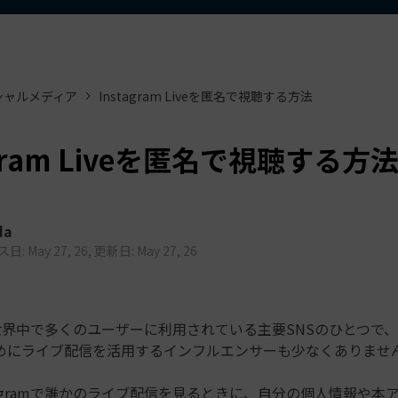
もっと見る >
ビジネス版
ブアセット）
もっと見る >
す
Wondershare製品一覧
無料ダウンロード
無料ダウンロード
シャルメディア
Instagram Liveを匿名で視聴する方法
無料ダウンロード
無料ダウンロード
agram Liveを匿名で視聴する方
da
: May 27, 26, 更新日: May 27, 26
amは世界中で多くのユーザーに利用されている主要SNSのひとつで
めにライブ配信を活用するインフルエンサーも少なくありませ
tagramで誰かのライブ配信を見るときに、自分の個人情報や本