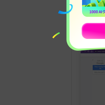
STEP2
In
iOSまたはAnd
登録」
をタッ
Mailに
確認コ