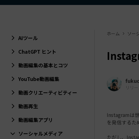
ToMoviee AI
オールインワンAI生成プラットフォーム
アセット
Creative Assets（クリエイティ
ホーム
ソー
AIツール
ChatGPT ヒント
Inst
動画編集の基本とコツ
YouTube動画編集
fuku
リリース日
動画クリエーティビティー
動画再生
Instagr
動画編集アプリ
を発信するた
ソーシャルメディア
ただし、Ins