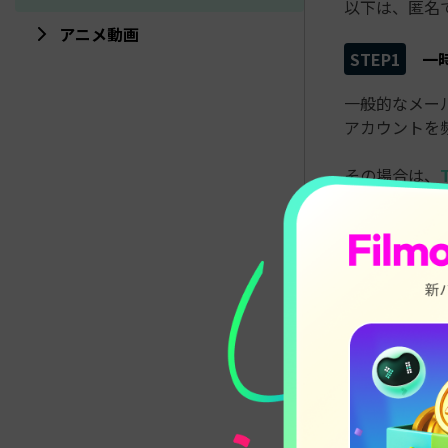
以下は、匿名で
アニメ動画
STEP1
一
一般的なメール
アカウントを
その場合は、
アドレスをコピ