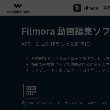
Filmora
製
製品
AIGCサービス
概要
ソリューシ
Filmora 動画編集ソ
プラットフォーム
サポート
動画編集のコツ
Filmoraのユーザー層
動画編集＆変換
作図＆製図
PDF ソリ
法人向け
Filmora AI
動画編集ソフトと方法
インフルエンサー
A
Filmora
EdrawMax
PDFeleme
学生・教員向け
AIで、動画制作をもっと簡単に。
AIによる次世代編集
デスクトップ
Filmora - Windows動画編集ソフト
Filmoraバージョン情報
クリ
動画編集ソフト
ベクタードローソフト
詳しく見る >>
代理店募集
A
最新の製品ニュースとアップデート情報
ビジネス動画編集関連知識
クリ
UniConverter
EdrawMind
NEW
Filmora - Mac動画編集ソフト
SMB
動画変換ソフト
マインドマップソフト
V
直感的なドラッグ＆ドロップ操作で、初心者
パートナープログ
多彩なAI編集ツールで動画制作の効率を大
DVD Memory
ラム
動画編集の高度スキル・テクニッ
A
DVD作成ソフト
Filmora操作ガイド
Fi
モバイル
テンプレート・エフェクト・ロイヤリティフ
フリーランサー
Filmora - iOS動画編集アプリ
DemoCreator
Filmoraのステップバイステップガイドを学ぶ
サポ
動画再生ソフトと方法
A
Filmora - Android動画編集アプリ
画面録画ソフト
マーケター
Media.io
Filmora - iPad版
音声編集の基本知識
AI動画・画像・音楽ジェネレーター
クリエイター収益化
友達
プログラム
SelfyzAI
招待
安全・安心ダウンロード ｜ サブスク不要 ｜ マルウェアなし
AI動画・画像編集アプリ
動画編集アプリまとめ
創造力を収益に変えましょう！
オンライン
Filmora - オンライン動画編集