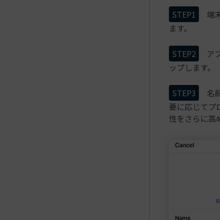
STEP1
端
ます。
STEP2
ア
ップします。
STEP3
名
要に応じてプロ
性をさらに高