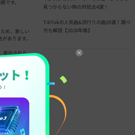
手順です。
見つからない時の対処法4選！
TikTokの人気曲&流行りの曲20選！調べ
方も解説【2026年版】
るため、新しい
法があります。
。表示された
い。