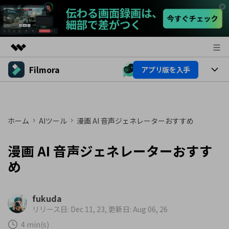
Filmora
アプリ版を入手
製品
AIGCサービス
製品
法人・教育・パートナー
ユーティリティ
概要
プラットフォーム
ホーム
AIツール
漫画 AI 音声ジェネレーターおすすめ
AI機能
企業情報
ソリューション
製品機能
AI機能
漫画 AI 音声ジェネレーターおすす
プラン＆価格
活用法
め
AIヒント
Filmoraのユーザー層
サポート
動画編集関連知識
ビデオソリューション
fukuda
動画編集のコツ
サポート
リリース日: Dec 11, 23, 更新日: Aug 06, 26
4 min(s)
サポート