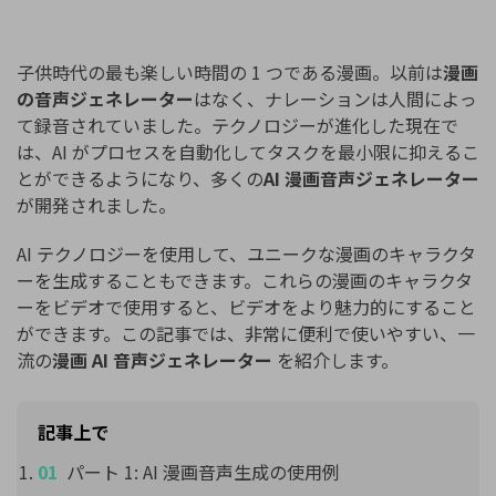
購入する
ログイン
カスタマーサポート
子供時代の最も楽しい時間の 1 つである漫画。以前は
漫画
ブランド紹介
検索
の音声ジェネレーター
はなく、ナレーションは人間によっ
て録音されていました。テクノロジーが進化した現在で
は、AI がプロセスを自動化してタスクを最小限に抑えるこ
とができるようになり、多くの
AI 漫画音声ジェネレーター
が開発されました。
AI テクノロジーを使用して、ユニークな漫画のキャラクタ
ーを生成することもできます。これらの漫画のキャラクタ
ーをビデオで使用すると、ビデオをより魅力的にすること
ができます。この記事では、非常に便利で使いやすい、一
流の
漫画 AI 音声ジェネレーター
を紹介します。
記事上で
パート 1: AI 漫画音声生成の使用例