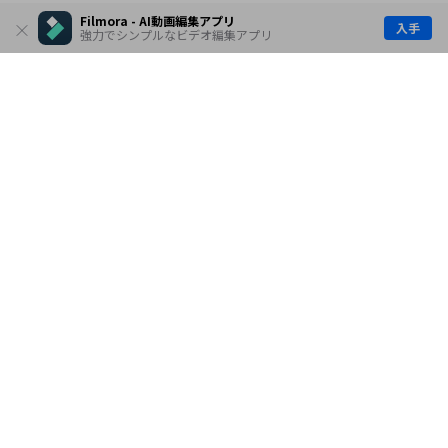
Filmora - AI動画編集アプリ
入手
強力でシンプルなビデオ編集アプリ
製品
会社情報
AI活用事例
ヘルプセンター