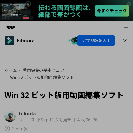
Filmora
アプリ版を入手
製品
AIGCサービス
製品
法人・教育・パートナー
ユーティリティ
概要
プラットフォーム
ホーム
動画編集の基本とコツ
AI機能
企業情報
ソリューション
Win 32 ビット版用動画編集ソフト
製品機能
AI機能
プラン＆価格
活用法
Win 32 ビット版用動画編集ソフト
AIヒント
Filmoraのユーザー層
サポート
動画編集関連知識
ビデオソリューション
fukuda
動画編集のコツ
サポート
リリース日: Sep 11, 23, 更新日: Aug 06, 26
3 min(s)
サポート