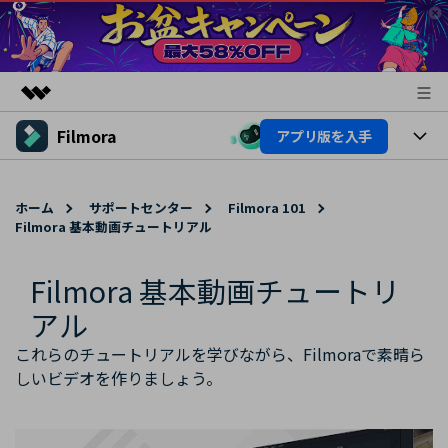
Filmora
アプリ版を入手
製品
AIGCサービス
製品
法人・教育・パートナー
ユーティリティ
ホーム
サポートセンター
Filmora 101
概要
Filmora 基本動画チュートリアル
プラットフォーム
AI機能
企業情報
ソリューション
製品機能
Filmora 基本動画チュートリ
AI機能
プラン＆価格
活用法
アル
AIヒント
Filmoraのユーザー層
サポート
動画編集関連知識
これらのチュートリアルを学びながら、Filmoraで素晴ら
ビデオソリューション
しいビデオを作りましょう。
動画編集のコツ
サポート
サポート