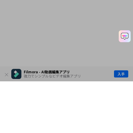
基本編10 テキストとタイ
トルを追加する方法
基本編11 トランジション
Filmora - AI動画編集アプリ
をフッテージに適用する方
入手
強力でシンプルなビデオ編集アプリ
法
基本編12 視覚エフェクト
をビデオに追加する方法
製品