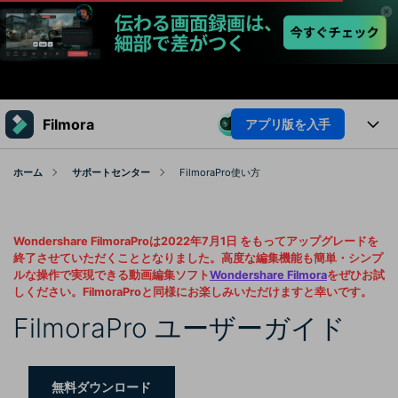
製品
Filmora
アプリ版を入手
AIGCサービス
法人・教育・パートナー
製品
ホーム
サポートセンター
FilmoraPro使い方
ユーティリティ
概要
企業情報
プラットフォーム
AI機能
ソリューション
Wondershare FilmoraProは2022年7月1日 をもってアップグレードを
製品機能
プラン＆価格
AI機能
活用法
終了させていただくこととなりました。高度な編集機能も簡単・シンプ
ルな操作で実現できる動画編集ソフト
Wondershare Filmora
をぜひお試
AIヒント
しください。FilmoraProと同様にお楽しみいただけますと幸いです。
Filmoraのユーザー層
サポート
動画編集関連知識
FilmoraPro ユーザーガイド
ビデオソリューション
動画編集のコツ
サポート
サポート
無料ダウンロード