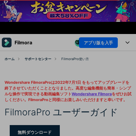
製品
Filmora
アプリ版を入手
AIGCサービス
法人・教育・パートナー
製品
ホーム
サポートセンター
FilmoraPro使い方
ユーティリティ
概要
企業情報
プラットフォーム
AI機能
ソリューション
Wondershare FilmoraProは2022年7月1日 をもってアップグレードを
製品機能
プラン＆価格
AI機能
活用法
終了させていただくこととなりました。高度な編集機能も簡単・シンプ
ルな操作で実現できる動画編集ソフト
Wondershare Filmora
をぜひお試
AIヒント
しください。FilmoraProと同様にお楽しみいただけますと幸いです。
Filmoraのユーザー層
サポート
動画編集関連知識
FilmoraPro ユーザーガイド
ビデオソリューション
動画編集のコツ
サポート
サポート
無料ダウンロード