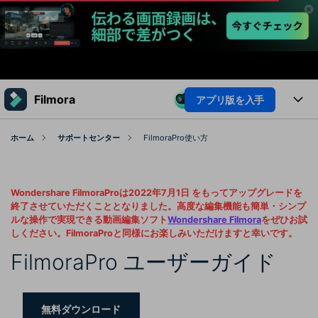
製品
Filmora
アプリ版を入手
AIGCサービス
法人・教育・パートナー
製品
ホーム
サポートセンター
FilmoraPro使い方
ユーティリティ
概要
企業情報
プラットフォーム
AI機能
ソリューション
Wondershare FilmoraProは2022年7月1日 をもってアップグレードを
製品機能
プラン＆価格
AI機能
活用法
終了させていただくこととなりました。高度な編集機能も簡単・シンプ
ルな操作で実現できる動画編集ソフト
Wondershare Filmora
をぜひお試
AIヒント
しください。FilmoraProと同様にお楽しみいただけますと幸いです。
Filmoraのユーザー層
サポート
動画編集関連知識
FilmoraPro ユーザーガイド
ビデオソリューション
動画編集のコツ
サポート
サポート
無料ダウンロード