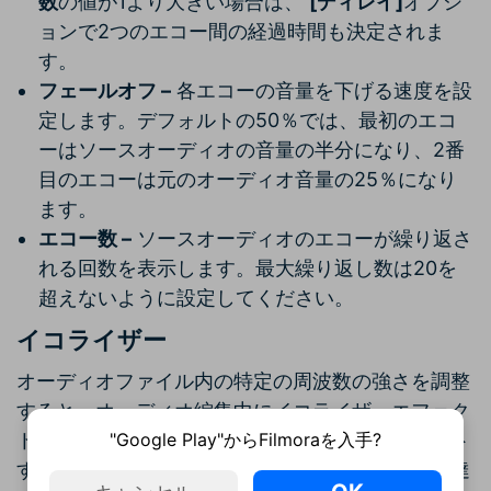
数
の値が1より大きい場合は、
[ディレイ]
オプシ
ョンで2つのエコー間の経過時間も決定されま
す。
フェールオフ –
各エコーの音量を下げる速度を設
定します。デフォルトの50％では、最初のエコ
ーはソースオーディオの音量の半分になり、2番
目のエコーは元のオーディオ音量の25％になり
ます。
エコー数 –
ソースオーディオのエコーが繰り返さ
れる回数を表示します。最大繰り返し数は20を
超えないように設定してください。
イコライザー
オーディオファイル内の特定の周波数の強さを調整
すると、オーディオ編集中にイコライザーエフェク
"Google Play"からFilmoraを入手?
トが頻繁に使用されます。どの周波数をハイライト
するかは、作業しているオーディオファイルと、達