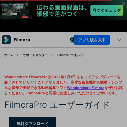
製品
Filmora
アプリ版を入手
AIGCサービス
法人・教育・パートナー
製品
ホーム
サポートセンター
FilmoraPro使い方
ユーティリティ
概要
企業情報
プラットフォーム
AI機能
ソリューション
Wondershare FilmoraProは2022年7月1日 をもってアップグレードを
製品機能
プラン＆価格
AI機能
活用法
終了させていただくこととなりました。高度な編集機能も簡単・シンプ
ルな操作で実現できる動画編集ソフト
Wondershare Filmora
をぜひお試
AIヒント
しください。FilmoraProと同様にお楽しみいただけますと幸いです。
Filmoraのユーザー層
サポート
動画編集関連知識
FilmoraPro ユーザーガイド
ビデオソリューション
動画編集のコツ
サポート
サポート
無料ダウンロード