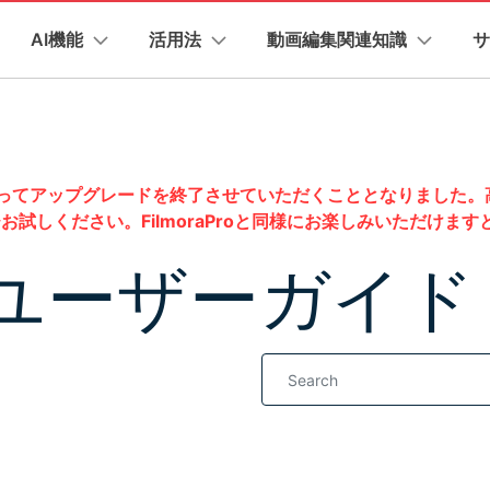
プラン＆価格
法人・教育・パートナー
企業情報
AI機能
活用法
動画編集関連知識
サ
ョン
ユーテ
会社概要
創業者メッセージ
ューション
PDF編集
作図＆製図
動画編集＆変換
データ
AI機能
ビデオソリューション
製品機能
カスタマーサポート
採用情報
t
PDFelement
EdrawMind
Filmora
Recover
YouTube・SNS動画編集
動画
FAQs
オーディオ
AI 画像から動画生成
YouTube収益化
AI 動画ノイズ除去
解説動画
Veo 3.1
NEW
PDF編集ソフト
データ復
2年7月1日 をもってアップグレードを終了させていただくこととなり
イターハブ
お問い合わせ
EdrawMax
UniConverter
お客様からよくあるご質問を掲載しておりま
PDFelement Cloud
Repairi
お試しください。FilmoraProと同様にお楽しみいただけま
AI テキストから動画生成
AI 音声補正
ターハブで無限の創造性を発揮しよう
Veo 3.1
YouTubeショート動画作成方法
画面録画
オートモンター
EW
電子署名とクラウドサービス
動画・写
オープニング動画
スライドショー動
お問い合わせ
ro ユーザーガイド
HiPDF
Dr.Fone
AI画像生成
テキスト読み上げ
PDF編集オンラインツール
スマート
ニック
ソーシャルメディア動画編集
キーフレーム
オーディオスペ
無料でサポートチームにお問い合わせくださ
ra動作環境
プロモーションビデオ
商品紹介動画
Mobile
AI 延長
AI ポートレート
NEW
れている形式、デバイス、GPU の完全なリスト
スマホ間
YouTube動画エディタで動画を編集する方法
サブシーケンス
バージョンダウン
オーディオ同期
NEW
FamiSa
AI オブジェクトリムーバー
AI自動文字起こし
NEW
Filmora の旧バージョンをご利用いただけま
すべてのソリューショ
子供の安
Youtubeのオープニング動画を作る方法
平面トラッキング
無音検出
NEW
介プログラム
法人向け
、ポイントを獲得しよう！
もっと見る >
YouTube動画編集ソフトおすすめTOP10
マルチカメラ編集
ボイスチェンジ
ビジネス版
NEW
無料ダウンロード