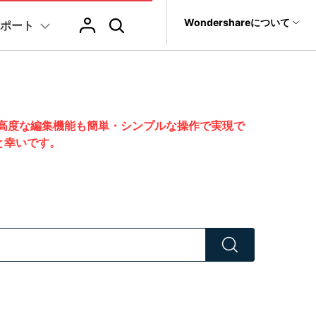
サポート
Wondershareについて
ポート
ィリティ
会社情報
復元・バックアップ
データ復元・転送
法人様向けお問い合わせ窓口
AIヒント
ブランド紹介
it
Dr.Fone
Wondershareについて
その他のコツ
テキスト
レビュー
アセット
Filmora
動画マーケティング
ChatGPT & AI機能
AIイラストや画像生成サイト
元ソフト
ました。高度な編集機能も簡単・シンプルな操作で実現で
Recoverit
す
Filmoraのニュースとレビューについて詳しく見る
サポートセンター
t
すと幸いです。
AI動画編集
AI絵自動生成ツール
ジュ
スライドショー作成関連知識
テキスト挿入
動画エフェクト
Filmora 101
NEW
真・ファイル修復ソフト
画
プレゼンテーション動画
協業実績
AIマーケティング
AI画像生成ツール
フォン管理ソフト
クトラム
結婚式ムービー作成テクニック
テキスト読み上げ(TTS)
テンプレートプリセット
Filmoraラ
い
Filmora製品や、公式キャラクターとのコラボ実績
TikTok広告動画
Trans
AI音声生成ツール
AIアップスケーリングビデオ
のデータ転送ソフト
動画に使えるエフェクト素材おすすめ
自動字幕起こし(STT)
AIポートレート
Filmora基
fe
す
ン >
全を守るアプリ
アニメ動画の関連知識
テキストアニメーション
Boris FX
Filmoraの使
もっと見る >
ャー
動画クリエーティビティーに関する記事
オートキャプション
NewBlue FX
YouTube公
NEW
NEW