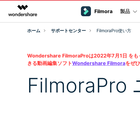
製品
製品
Filmora
AIGCサービス
概要
ソリューシ
ホーム
サポートセンター
FilmoraPro使い方
動画編集＆変換
作図＆製図
PDF ソリ
法人向け
プラットフォーム
サポート
Filmoraのユーザー層
動画編集のコツ
Filmora AI
Filmora
EdrawMax
PDFelemen
学生・教員向け
動画編集ソフトと方法
インフルエンサー
動画編集ソフト
ベクタードローソフト
AIによる次世代編集
Wondershare FilmoraProは202
デスクトップ
Filmora - Windows動画編集ソフト
Filmoraバージョン情報
クリエ
代理店募集
UniConverter
EdrawMind
詳しく見る >>
きる動画編集ソフト
Wondershare Filmora
をぜひ
最新の製品ニュースとアップデート情報
クリエイ
ビジネス動画編集関連知識
N
動画変換ソフト
マインドマップソフト
Filmora - Mac動画編集ソフト
SMB
パートナープログラム
FilmoraP
DVD Memory
DVD作成ソフト
動画編集の高度スキル・テク
Filmora操作ガイド
Filmo
モバイル
フリーランサー
Filmora - iOS動画編集アプリ
DemoCreator
Filmoraのステップバイステップガイドを学ぶ
サポートさ
画面録画ソフト
動画再生ソフトと方法
Filmora - Android動画編集アプリ
Media.io
マーケター
AI動画・画像・音楽ジェネレーター
Filmora - iPad版
音声編集の基本知識
クリエイター収益化
友達紹
SelfyzAI
プログラム
AI動画・画像編集アプリ
招待して
動画編集アプリまとめ
創造力を収益に変えましょう！
オンライン
Filmora - オンライン動画編集
ToMoviee AI