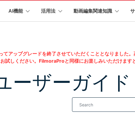
プラン＆価格
法人・教育・パートナー
企業情報
AI機能
活用法
動画編集関連知識
サ
ョン
ユーテ
会社概要
創業者メッセージ
ューション
PDF編集
作図＆製図
動画編集＆変換
データ
AI機能
ビデオソリューション
製品機能
カスタマーサポート
採用情報
t
PDFelement
EdrawMind
Filmora
Recover
YouTube・SNS動画編集
動画
FAQs
オーディオ
AI 画像から動画生成
YouTube収益化
AI 動画ノイズ除去
解説動画
Veo 3.1
NEW
PDF編集ソフト
データ復
2年7月1日 をもってアップグレードを終了させていただくこととなり
イターハブ
お問い合わせ
EdrawMax
UniConverter
お客様からよくあるご質問を掲載しておりま
PDFelement Cloud
Repairi
お試しください。FilmoraProと同様にお楽しみいただけま
AI テキストから動画生成
AI 音声補正
ターハブで無限の創造性を発揮しよう
Veo 3.1
YouTubeショート動画作成方法
画面録画
オートモンター
EW
電子署名とクラウドサービス
動画・写
オープニング動画
スライドショー動
お問い合わせ
ro ユーザーガイド
HiPDF
Dr.Fone
AI画像生成
テキスト読み上げ
PDF編集オンラインツール
スマート
ニック
ソーシャルメディア動画編集
キーフレーム
オーディオスペ
無料でサポートチームにお問い合わせくださ
ra動作環境
プロモーションビデオ
商品紹介動画
Mobile
AI 延長
AI ポートレート
NEW
れている形式、デバイス、GPU の完全なリスト
スマホ間
YouTube動画エディタで動画を編集する方法
サブシーケンス
バージョンダウン
オーディオ同期
NEW
FamiSa
AI オブジェクトリムーバー
AI自動文字起こし
NEW
Filmora の旧バージョンをご利用いただけま
すべてのソリューショ
子供の安
Youtubeのオープニング動画を作る方法
平面トラッキング
無音検出
NEW
介プログラム
法人向け
、ポイントを獲得しよう！
もっと見る >
YouTube動画編集ソフトおすすめTOP10
マルチカメラ編集
ボイスチェンジ
ビジネス版
NEW
無料ダウンロード