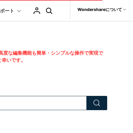
サポート
Wondershareについて
ポート
ィリティ
会社情報
復元・バックアップ
データ復元・転送
法人様向けお問い合わせ窓口
AIヒント
ブランド紹介
it
Dr.Fone
Wondershareについて
その他のコツ
テキスト
レビュー
アセット
Filmora
動画マーケティング
ChatGPT & AI機能
AIイラストや画像生成サイト
元ソフト
ました。高度な編集機能も簡単・シンプルな操作で実現で
Recoverit
す
Filmoraのニュースとレビューについて詳しく見る
サポートセンター
t
すと幸いです。
AI動画編集
AI絵自動生成ツール
ジュ
スライドショー作成関連知識
テキスト挿入
動画エフェクト
Filmora 101
NEW
真・ファイル修復ソフト
画
プレゼンテーション動画
協業実績
AIマーケティング
AI画像生成ツール
フォン管理ソフト
クトラム
結婚式ムービー作成テクニック
テキスト読み上げ(TTS)
テンプレートプリセット
Filmoraラ
い
Filmora製品や、公式キャラクターとのコラボ実績
TikTok広告動画
Trans
AI音声生成ツール
AIアップスケーリングビデオ
のデータ転送ソフト
動画に使えるエフェクト素材おすすめ
自動字幕起こし(STT)
AIポートレート
Filmora基
fe
す
ン >
全を守るアプリ
アニメ動画の関連知識
テキストアニメーション
Boris FX
Filmoraの使
もっと見る >
ャー
動画クリエーティビティーに関する記事
オートキャプション
NewBlue FX
YouTube公
NEW
NEW