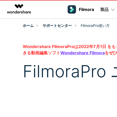
製品
製品
Filmora
AIGCサービス
概要
ソリューシ
ホーム
サポートセンター
FilmoraPro使い方
動画編集＆変換
作図＆製図
PDF ソリ
法人向け
プラットフォーム
サポート
Filmoraのユーザー層
動画編集のコツ
Filmora AI
Filmora
EdrawMax
PDFelemen
学生・教員向け
動画編集ソフトと方法
インフルエンサー
動画編集ソフト
ベクタードローソフト
AIによる次世代編集
Wondershare FilmoraProは202
デスクトップ
Filmora - Windows動画編集ソフト
Filmoraバージョン情報
クリエ
代理店募集
UniConverter
EdrawMind
詳しく見る >>
きる動画編集ソフト
Wondershare Filmora
をぜひ
最新の製品ニュースとアップデート情報
クリエイ
ビジネス動画編集関連知識
N
動画変換ソフト
マインドマップソフト
Filmora - Mac動画編集ソフト
SMB
パートナープログラム
FilmoraP
DVD Memory
DVD作成ソフト
動画編集の高度スキル・テク
Filmora操作ガイド
Filmo
モバイル
フリーランサー
Filmora - iOS動画編集アプリ
DemoCreator
Filmoraのステップバイステップガイドを学ぶ
サポートさ
画面録画ソフト
動画再生ソフトと方法
Filmora - Android動画編集アプリ
Media.io
マーケター
AI動画・画像・音楽ジェネレーター
Filmora - iPad版
音声編集の基本知識
クリエイター収益化
友達紹
SelfyzAI
プログラム
AI動画・画像編集アプリ
招待して
動画編集アプリまとめ
創造力を収益に変えましょう！
オンライン
Filmora - オンライン動画編集
ToMoviee AI