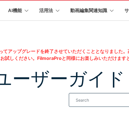
プラン＆価格
法人・教育・パートナー
企業情報
AI機能
活用法
動画編集関連知識
サ
ョン
ユーテ
会社概要
創業者メッセージ
ューション
PDF編集
作図＆製図
動画編集＆変換
データ
AI機能
ビデオソリューション
製品機能
カスタマーサポート
採用情報
t
PDFelement
EdrawMind
Filmora
Recover
YouTube・SNS動画編集
動画
FAQs
オーディオ
AI 画像から動画生成
YouTube収益化
AI 動画ノイズ除去
解説動画
Veo 3.1
NEW
PDF編集ソフト
データ復
2年7月1日 をもってアップグレードを終了させていただくこととなり
イターハブ
お問い合わせ
EdrawMax
UniConverter
お客様からよくあるご質問を掲載しておりま
PDFelement Cloud
Repairi
お試しください。FilmoraProと同様にお楽しみいただけま
AI テキストから動画生成
AI 音声補正
ターハブで無限の創造性を発揮しよう
Veo 3.1
YouTubeショート動画作成方法
画面録画
オートモンター
EW
電子署名とクラウドサービス
動画・写
オープニング動画
スライドショー動
お問い合わせ
ro ユーザーガイド
HiPDF
Dr.Fone
AI画像生成
テキスト読み上げ
PDF編集オンラインツール
スマート
ニック
ソーシャルメディア動画編集
キーフレーム
オーディオスペ
無料でサポートチームにお問い合わせくださ
ra動作環境
プロモーションビデオ
商品紹介動画
Mobile
AI 延長
AI ポートレート
NEW
れている形式、デバイス、GPU の完全なリスト
スマホ間
YouTube動画エディタで動画を編集する方法
サブシーケンス
バージョンダウン
オーディオ同期
NEW
FamiSa
AI オブジェクトリムーバー
AI自動文字起こし
NEW
Filmora の旧バージョンをご利用いただけま
すべてのソリューショ
子供の安
Youtubeのオープニング動画を作る方法
平面トラッキング
無音検出
NEW
介プログラム
法人向け
、ポイントを獲得しよう！
もっと見る >
YouTube動画編集ソフトおすすめTOP10
マルチカメラ編集
ボイスチェンジ
ビジネス版
NEW
無料ダウンロード