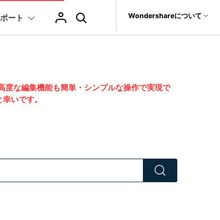
サポート
Wondershareについて
ポート
ィリティ
会社情報
復元・バックアップ
データ復元・転送
法人様向けお問い合わせ窓口
AIヒント
ブランド紹介
it
Dr.Fone
Wondershareについて
その他のコツ
テキスト
レビュー
アセット
Filmora
動画マーケティング
ChatGPT & AI機能
AIイラストや画像生成サイト
元ソフト
ました。高度な編集機能も簡単・シンプルな操作で実現で
Recoverit
す
Filmoraのニュースとレビューについて詳しく見る
サポートセンター
t
すと幸いです。
AI動画編集
AI絵自動生成ツール
ジュ
スライドショー作成関連知識
テキスト挿入
動画エフェクト
Filmora 101
NEW
真・ファイル修復ソフト
画
プレゼンテーション動画
協業実績
AIマーケティング
AI画像生成ツール
フォン管理ソフト
クトラム
結婚式ムービー作成テクニック
テキスト読み上げ(TTS)
テンプレートプリセット
Filmoraラ
い
Filmora製品や、公式キャラクターとのコラボ実績
TikTok広告動画
Trans
AI音声生成ツール
AIアップスケーリングビデオ
のデータ転送ソフト
動画に使えるエフェクト素材おすすめ
自動字幕起こし(STT)
AIポートレート
Filmora基
fe
す
ン >
全を守るアプリ
アニメ動画の関連知識
テキストアニメーション
Boris FX
Filmoraの使
もっと見る >
ャー
動画クリエーティビティーに関する記事
オートキャプション
NewBlue FX
YouTube公
NEW
NEW