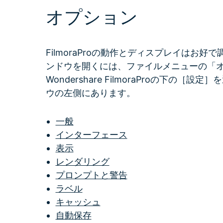
オプション
無料ダウンロード
アセット）
もっと見る >
Wondershare製品一覧
無料ダウンロード
FilmoraProの動作とディスプレイはお好で調
無料ダウンロード
ンドウを開くには、ファイルメニューの「オ
無料ダウンロード
Wondershare FilmoraProの下
ウの左側にあります。
一般
インターフェース
表示
レンダリング
プロンプトと警告
ラベル
キャッシュ
自動保存