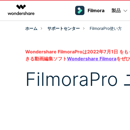
製品
製品
Filmora
AIGCサービス
概要
ソリューシ
ホーム
サポートセンター
FilmoraPro使い方
動画編集＆変換
作図＆製図
PDF ソリ
法人向け
プラットフォーム
サポート
Filmoraのユーザー層
動画編集のコツ
Filmora AI
Filmora
EdrawMax
PDFelemen
学生・教員向け
動画編集ソフトと方法
インフルエンサー
動画編集ソフト
ベクタードローソフト
AIによる次世代編集
Wondershare FilmoraProは202
デスクトップ
Filmora - Windows動画編集ソフト
Filmoraバージョン情報
クリエ
代理店募集
UniConverter
EdrawMind
詳しく見る >>
きる動画編集ソフト
Wondershare Filmora
をぜひ
最新の製品ニュースとアップデート情報
クリエイ
ビジネス動画編集関連知識
N
動画変換ソフト
マインドマップソフト
Filmora - Mac動画編集ソフト
SMB
パートナープログラム
FilmoraP
DVD Memory
DVD作成ソフト
動画編集の高度スキル・テク
Filmora操作ガイド
Filmo
モバイル
フリーランサー
Filmora - iOS動画編集アプリ
DemoCreator
Filmoraのステップバイステップガイドを学ぶ
サポートさ
画面録画ソフト
動画再生ソフトと方法
Filmora - Android動画編集アプリ
Media.io
マーケター
AI動画・画像・音楽ジェネレーター
Filmora - iPad版
音声編集の基本知識
クリエイター収益化
友達紹
SelfyzAI
プログラム
AI動画・画像編集アプリ
招待して
動画編集アプリまとめ
創造力を収益に変えましょう！
オンライン
Filmora - オンライン動画編集
ToMoviee AI