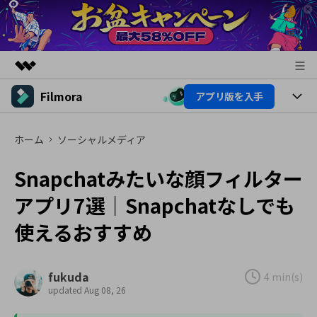
Filmora
アプリ版を入手
製品
AIGCサービス
製品
法人・教育・パートナー
ホーム
ソーシャルメディア
ユーティリティ
概要
プラットフォーム
AI機能
企業情報
Snapchatみたいな顔フィルター
ソリューション
製品機能
アプリ7選｜Snapchatなしでも
AI機能
プラン＆価格
活用法
使えるおすすめ
AIヒント
Filmoraのユーザー層
サポート
動画編集関連知識
ビデオソリューション
動画編集のコツ
fukuda
4 min(s)
サポート
updated Aug 08, 26
サポート