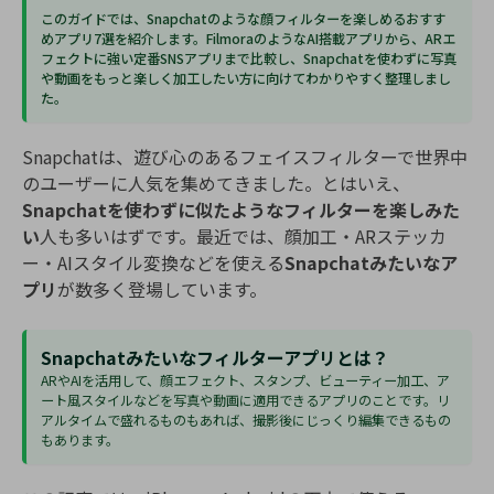
このガイドでは、Snapchatのような顔フィルターを楽しめるおすす
カスタマーサポート
購入する
ログイン
めアプリ7選を紹介します。FilmoraのようなAI搭載アプリから、ARエ
フェクトに強い定番SNSアプリまで比較し、Snapchatを使わずに写真
や動画をもっと楽しく加工したい方に向けてわかりやすく整理しまし
ブランド紹介
た。
検索
Snapchatは、遊び心のあるフェイスフィルターで世界中
のユーザーに人気を集めてきました。とはいえ、
Snapchatを使わずに似たようなフィルターを楽しみた
い
人も多いはずです。最近では、顔加工・ARステッカ
ー・AIスタイル変換などを使える
Snapchatみたいなア
プリ
が数多く登場しています。
Snapchatみたいなフィルターアプリとは？
ARやAIを活用して、顔エフェクト、スタンプ、ビューティー加工、ア
ート風スタイルなどを写真や動画に適用できるアプリのことです。リ
アルタイムで盛れるものもあれば、撮影後にじっくり編集できるもの
もあります。