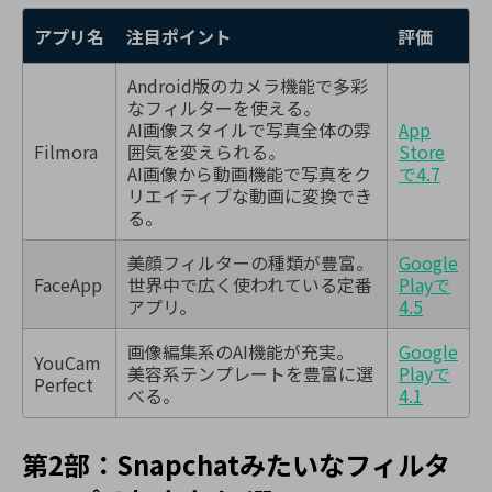
アプリ名
注目ポイント
評価
Android版のカメラ機能で多彩
なフィルターを使える。
AI画像スタイルで写真全体の雰
App
Filmora
囲気を変えられる。
Store
AI画像から動画機能で写真をク
で4.7
リエイティブな動画に変換でき
る。
美顔フィルターの種類が豊富。
Google
FaceApp
世界中で広く使われている定番
Playで
アプリ。
4.5
画像編集系のAI機能が充実。
Google
YouCam
美容系テンプレートを豊富に選
Playで
Perfect
べる。
4.1
第2部：Snapchatみたいなフィルタ