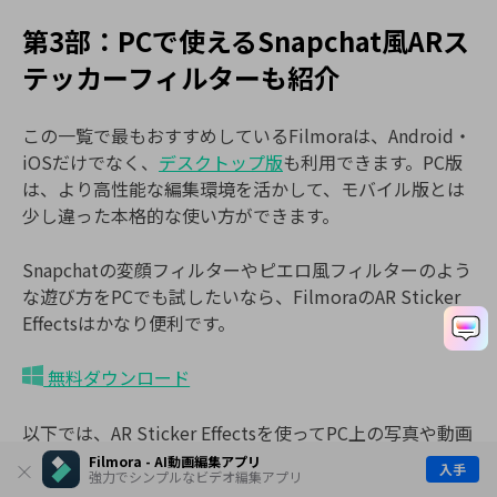
第3部：PCで使えるSnapchat風ARス
テッカーフィルターも紹介
この一覧で最もおすすめしているFilmoraは、Android・
iOSだけでなく、
デスクトップ版
も利用できます。PC版
は、より高性能な編集環境を活かして、モバイル版とは
少し違った本格的な使い方ができます。
Snapchatの変顔フィルターやピエロ風フィルターのよう
な遊び方をPCでも試したいなら、FilmoraのAR Sticker
Effectsはかなり便利です。
無料ダウンロード
以下では、AR Sticker Effectsを使ってPC上の写真や動画
に顔フィルターを加える流れを紹介します。
Filmora - AI動画編集アプリ
入手
強力でシンプルなビデオ編集アプリ