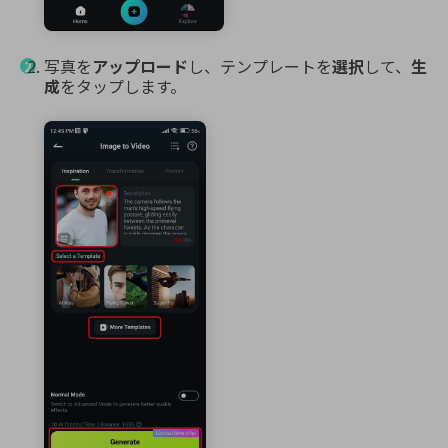
写真を
アップロード
し、テンプレートを
選択
して、
生
成
をタップします。