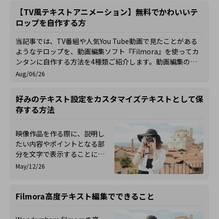
【TV風テキストアニメーション】無料でかわいいテ
ロップを自作する方
当記事では、TV番組や人気You Tube動画で見たことがある
ようなテロップを、動画編集ソフト『Filmora』を使ってカ
ンタンに自作する方法を4種類ご紹介します。動画編集の初
心者はもちろん、中級者にもわかりやすいように説明してい
Aug/06/26
きます。コツを掴めば、オリジナルのテキストアニメーショ
ンを自由に量産できるようになります。編集スキルを楽しく
好みのテキスト設定をカスタマイズテキストとして保
磨いて、あなたの動画作成ライフをもっと豊かにしましょ
存する方法
う！
映像作品を作る際に、説明し
たい内容やポイントとなる部
分を文字で表示することによ
って、より分かりやすい動画
May/12/26
にすることが可能です。せっ
かくテキスト設定を行うな
ら、好みのテキストをカスタ
Filmora高度テキスト編集でできること
マイズして挿入すると、映像
作品の個性を強調することが