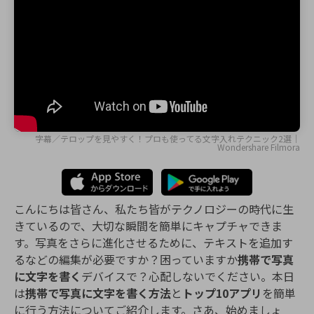
購入する
ログイン
カスタマーサポート
ブランド紹介
検索
字幕／テロップを見やすく！プロも使ってる文字入れテクニック2選｜
Wondershare Filmora
こんにちは皆さん、私たち皆がテクノロジーの時代に生
きているので、大切な瞬間を簡単にキャプチャできま
す。写真をさらに進化させるために、テキストを追加す
るなどの編集が必要ですか？困っていますか
携帯で写真
に文字を書く
デバイスで？心配しないでください。本日
は
携帯で写真に文字を書く方法
と
トップ10アプリ
を簡単
に行う方法についてご紹介します。さあ、始めましょ