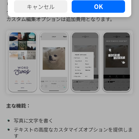
り）。広告を削除し、プレミアム機能の一部をアンロッ
OK
キャンセル
クするには少額の料金が必要です。ただし、ほとんどの
カスタム編集オプションは追加費用となります。
主な機能：
写真に文字を書く
テキストの高度なカスタマイズオプションを提供しま
す