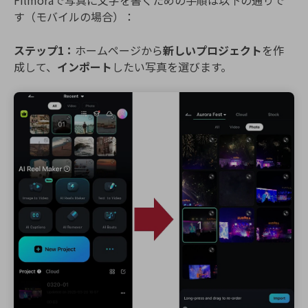
Filmoraで写真に文字を書くための手順は以下の通りで
す（モバイルの場合）：
ステップ1：
ホームページから
新しいプロジェクト
を作
成して、
インポート
したい写真を選びます。