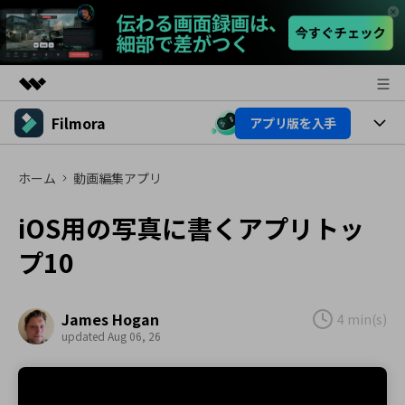
Filmora
アプリ版を入手
製品
AIGCサービス
製品
法人・教育・パートナー
ホーム
動画編集アプリ
ユーティリティ
概要
プラットフォーム
AI機能
企業情報
iOS用の写真に書くアプリトッ
ソリューション
製品機能
プ10
AI機能
プラン＆価格
活用法
AIヒント
Filmoraのユーザー層
サポート
動画編集関連知識
James Hogan
4 min(s)
updated Aug 06, 26
ビデオソリューション
動画編集のコツ
サポート
サポート