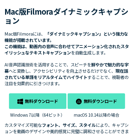
ブランド紹介
検索
Mac版Filmoraダイナミックキャプシ
ョン
Mac版Filmoraには、
「ダイナミックキャプション」
という強力な
機能が搭載されています。
この機能は、動画内の音声に合わせて
アニメーション化されたスタ
イリッシュなテキストキャプション
を自動生成します。
AI音声認識技術を活用することで、スピーチを
鮮やかで魅力的な字
幕
へと変換し、アクセシビリティを向上させるだけでなく、
現在話
されている単語をリアルタイムでハイライト
することで、視聴者の
注目を効果的に引きつけます。
無料ダウンロード
無料ダウンロード
Windows 7以降（64ビット）
macOS 10.14以降の場合
カスタマイズ可能な
フォント、サイズ、スタイル
により、キャプシ
ョンを動画のデザインや美的感覚に完璧に調和させることができま