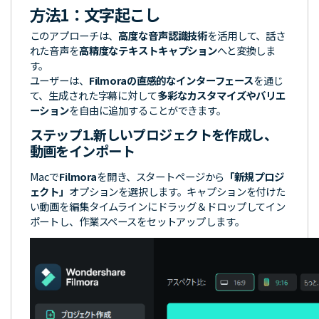
方法1：
文字起こし
このアプローチは、
高度な音声認識技術
を活用して、話さ
れた音声を
高精度なテキストキャプション
へと変換しま
す。
ユーザーは、
Filmoraの直感的なインターフェース
を通じ
て、生成された字幕に対して
多彩なカスタマイズやバリエ
ーション
を自由に追加することができます。
ステップ1.
新しいプロジェクトを作成し、
動画をインポート
Macで
Filmora
を開き、スタートページから
「新規プロジ
ェクト」
オプションを選択します。キャプションを付けた
い動画を編集タイムラインにドラッグ＆ドロップしてイン
ポートし、作業スペースをセットアップします。