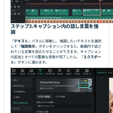
ステップ3.
キャプション内の話し言葉を強
調
「
テキスト
」パネルに移動し、強調したいテキストを選択
して「
強調表示
」ボタンをクリックすると、動画内で話さ
れている言葉を目立たせることができます。キャプション
の追加とすべての重要な変更が完了したら、「
エクスポー
ト
」ボタンに進みます。