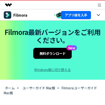
Filmora
アプリ版を入手
製品
AIGCサービス
製品
法人・教育・パートナー
Filmora最新バージョンをご利用
ユーティリティ
概要
ください。
プラットフォーム
AI機能
企業情報
ソリューション
製品機能
New
AI機能
プラン＆価格
活用法
無料ダウンロード
AIヒント
Filmoraのユーザー層
サポート
動画編集関連知識
Windows版に切り替える
ビデオソリューション
動画編集のコツ
サポート
サポート
ホーム
>
ユーザーガイド Mac版
>
Filmora ユーザーガイド
購入する
ログイン
Mac版
カスタマーサポート