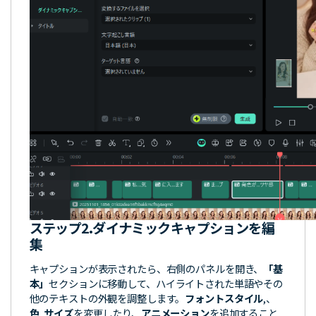
ステップ2.
ダイナミックキャプションを編
集
キャプションが表示されたら、右側のパネルを開き、
「基
本」
セクションに移動して、ハイライトされた単語やその
他のテキストの外観を調整します。
フォントスタイル
,、
色
,
サイズ
を変更したり、
アニメーション
を追加すること