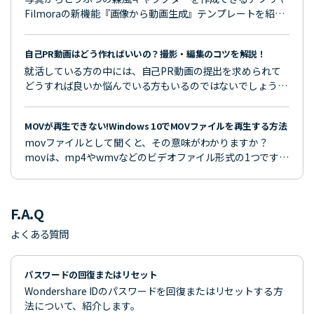
Filmoraの新機能『画像から動画生成』テンプレートを紹
介。あつ森加工の方法も解説。
自己PR動画はどう作ればいいの？撮影・編集のコツを解説！
就活している方の中には、自己PR動画の提出を求められて
どうすれば良いか悩んでいる方もいるのではないでしょう
か。自己PR動画を作る際にはいくつかのコツがあり、コツ
を覚えておくことで質の高いものを作りやすくなります。そ
MOVが再生できない!Windows 10でMOVファイルを再生する方法
こで今回は、自己PR動画を撮影するコツや編集するコツな
movファイルとして聞くと、その意味がわかりますか？
どを解説します。
movは、mp4やwmvなどのビデオファイル形式の1つです。
今回はMOVファイルが再生できない場合の対処法、MOVファ
イルをWindows 10で再生する方法について解説していきま
す。
F.A.Q
よくある質問
パスワードの回復またはリセット
Wondershare IDのパスワードを回復またはリセットする方
法について、紹介します。