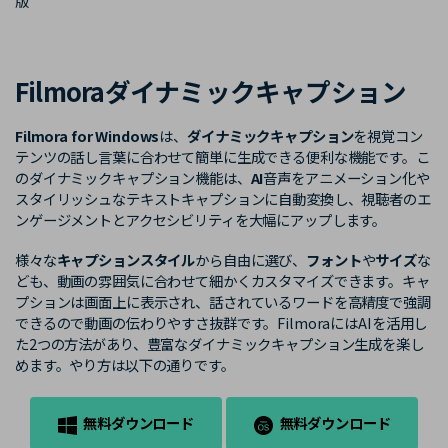
版
購入する
ログイン
カスタマーサポート
ブランド紹介
Filmoraダイナミックキャプション
検索
Filmora for Windows
は、
ダイナミックキャプション
を視覚コン
テンツの話し言葉に合わせて簡単に生成できる便利な機能です。こ
のダイナミックキャプション機能は、
AI
音声をアニメーション化や
スタイリッシュなテキストキャプションに自動変換し、視聴者のエ
ンゲージメントとアクセシビリティを大幅にアップします。
様々な
キャプションスタイル
から自由に選び、
フォント
や
サイズ
な
ども、動画の雰囲気に合わせて細かくカスタマイズできます。キャ
プションは画面上に表示され、話されているワードを高精度で強調
できるので動画の伝わりやすさ抜群です。FilmoraにはAIを活用し
た2つの方法があり、豊富なダイナミックキャプション生成を楽し
めます。やり方は以下の通りです。
無料ダウンロード
無料ダウンロード