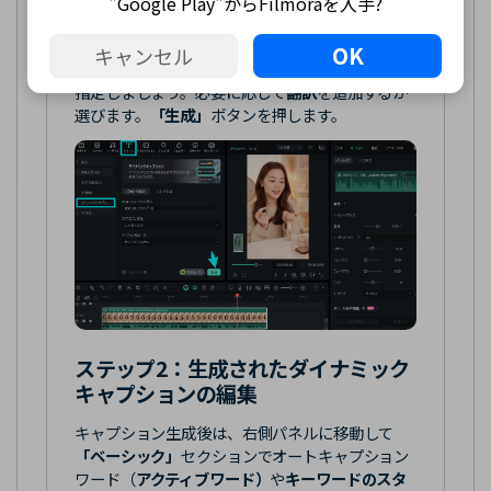
"Google Play"からFilmoraを入手?
したら、
「AIキャプション」
セクションを左側の
「タイトル」
から選択します。次に左欄から
「ダ
OK
キャンセル
イナミックキャプション」
を選び、字幕の
言語
を
指定しましょう。必要に応じて
翻訳
を追加するか
選びます。
「生成」
ボタンを押します。
ステップ2：
生成されたダイナミック
キャプションの編集
キャプション生成後は、右側パネルに移動して
「ベーシック」
セクションでオートキャプション
ワード（
アクティブワード）
や
キーワードのスタ