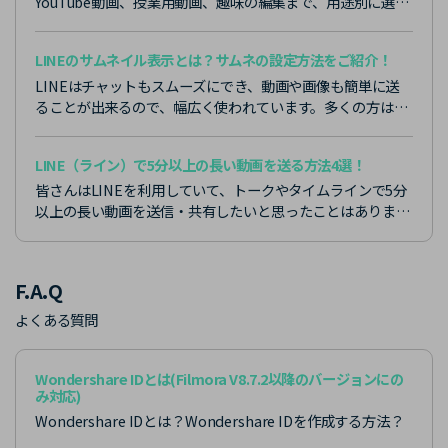
YouTube動画、授業用動画、趣味の編集まで、用途別に選び
やすいおすすめソフトをまとめました。Avidemuxや
Blenderなどの特徴に加え、Filmoraを次の選択肢として検
LINEのサムネイル表示とは？サムネの設定方法をご紹介！
討すべき理由も解説します。
LINEはチャットもスムーズにでき、動画や画像も簡単に送
ることが出来るので、幅広く使われています。多くの方は、
LINEの通知は文章しか見ることが出来ないと思っているよ
うですが、LINEのサムネイルを使えば簡単に見ることが出
LINE（ライン）で5分以上の長い動画を送る方法4選！
来ます。
皆さんはLINEを利用していて、トークやタイムラインで5分
以上の長い動画を送信・共有したいと思ったことはありませ
んか？そこで今回は、LINEで5分以上の動画を送る方法につ
いて紹介します。
F.A.Q
よくある質問
Wondershare IDとは(Filmora V8.7.2以降のバージョンにの
み対応)
Wondershare IDとは？Wondershare IDを作成する方法？