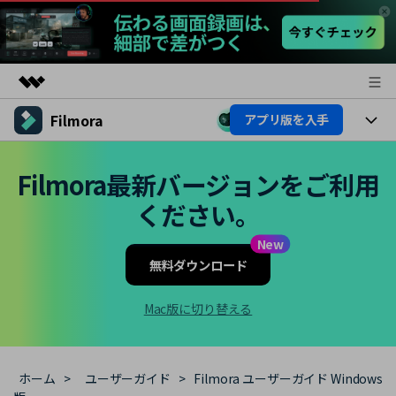
Filmora
アプリ版を入手
製品
AIGCサービス
製品
法人・教育・パートナー
Filmora最新バージョンをご利用
ユーティリティ
概要
ください。
プラットフォーム
AI機能
企業情報
ソリューション
製品機能
New
AI機能
プラン＆価格
活用法
無料ダウンロード
AIヒント
Filmoraのユーザー層
サポート
動画編集関連知識
Mac版に切り替える
ビデオソリューション
動画編集のコツ
サポート
ホーム
>
ユーザーガイド
>
Filmora ユーザーガイド Windows
サポート