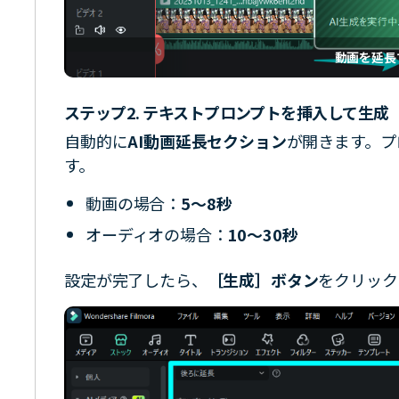
動画を延長
ステップ2. テキストプロンプトを挿入して生成
自動的に
AI動画延長セクション
が開きます。プ
す。
動画の場合：
5〜8秒
オーディオの場合：
10〜30秒
設定が完了したら、
［生成］ボタン
をクリック