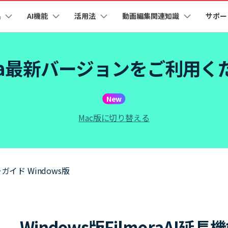
品
AI機能
活用法
動画編集関連知識
サポー
法人・教育・パートナー
企業情報
プラン＆価格
ョン
ユーテ
会社概要
AI機能
ビデオソリューション
製品機能
カスタマーサポート
AI
ora最新バージョンをご利用
創業者メッセージ
ューション
PDF編集
作図＆製図
動画編集＆変換
データ
YouTube・SNS動画編集
動画
FAQs
オーディオ
採用情報
I 画像から動画生成
YouTube収益化
AI 動画ノイズ除去
解説動画
Cha
nt
PDFelement
EdrawMind
Filmora
Recove
エイターハブ
PDF編集ソフト
データ復
eo 3.1
NEW
お客様からよくあるご質問を掲載してお
New
お問い合わせ
EdrawMax
UniConverter
ります
AI
エイターハブで無限の創造性を発揮しよう
YouTubeショート動画作成方法
画面録画
オートモンタージュ
PDFelement Cloud
Repairi
オープニング動画
スライドショー動画
I テキストから動画生成
AI 音声補正
Mac版に切り替える
電子署名とクラウドサービス
動画・写
AI
eo 3.1
お問い合わせ
HiPDF
Dr.Fon
ク
ソーシャルメディア動画編集
キーフレーム
オーディオスペクトラム
テキスト読み上げ
PDF編集オンラインツール
スマート
mora動作環境
プロモーションビデオ
無料でサポートチームにお問い合わせく
商品紹介動画
I画像生成
AI
ださい
ートされている形式、デバイス、GPU の完全なリスト
Mobile
YouTube動画エディタで動画を編集する方法
サブシーケンス
オーディオ同期
AI ポートレート
NEW
スマホ間
ーガイド Windows版
I 延長
NEW
すべてのソリューション 
バージョンダウン
FamiSa
AI自動文字起こし
Youtubeのオープニング動画を作る方法
平面トラッキング
無音検出
子供の安
紹介プログラム
Filmora の旧バージョンをご利用いただ
AI オブジェクトリムーバー
NEW
けます
して、ポイントを獲得しよう！
NEW
YouTube動画編集ソフトおすすめTOP10
ボイスチェンジャー
NE
無料ダウンロード
Windows版Filmora
AI延長
マルチカメラ編集
法人向け