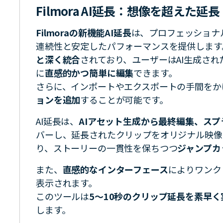
Filmora AI延長：想像を超えた延長
Filmoraの新機能AI延長
は、プロフェッショナ
連続性と安定したパフォーマンスを提供します
と深く統合
されており、ユーザーはAI生成さ
に
直感的かつ簡単に編集
できます。
さらに、インポートやエクスポートの手間をか
ョンを追加
することが可能です。
AI延長は、
AIアセット生成から最終編集、ス
バーし、延長されたクリップをオリジナル映像
り、ストーリーの一貫性を保ちつつ
ジャンプカ
また、
直感的なインターフェース
によりワンク
表示されます。
このツールは
5〜10秒のクリップ延長を素早く
します。