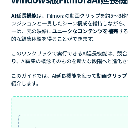
NEW
もっと見る >
ビジネス版
ブアセット）
もっと見る >
AI延長機能
は、Filmoraの動画クリップを約5〜
Wondershare製品一覧
ンジションと一貫したシーン構成を維持しながら、
無料ダウンロード
無料ダウンロード
ーは、元の映像に
ユニークなコンテンツを補完
す
無料ダウンロード
的な編集体験を得ることができます。
無料ダウンロード
このワンクリックで実行できるAI延長機能は、競
り
、AI編集の概念そのものを新たな段階へと進化
このガイドでは、AI延長機能を使って
動画クリップ
紹介します。