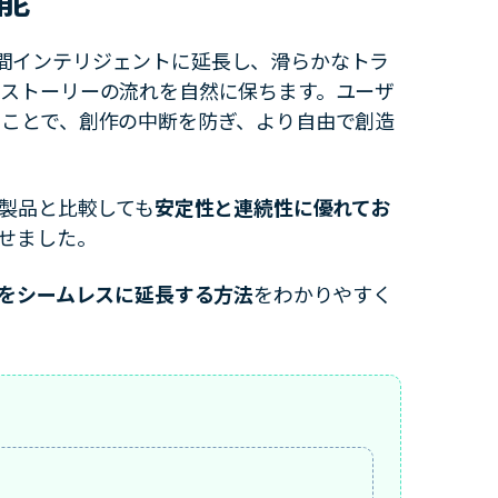
8秒間インテリジェントに延長し、滑らかなトラ
ストーリーの流れを自然に保ちます。ユーザ
すべての機能 >
ることで、創作の中断を防ぎ、より自由で創造
合製品と比較しても
安定性と連続性に優れてお
させました。
をシームレスに延長する方法
をわかりやすく