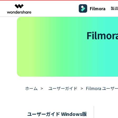
Filmora
製
製品
AIGCサービス
概要
ソリューシ
プラットフォーム
サポート
動画編集のコツ
Filmoraのユーザー層
Film
動画編集＆変換
作図＆製図
PDF ソリ
法人向け
Filmora AI
動画編集ソフトと方法
インフルエンサー
A
Filmora
EdrawMax
PDFeleme
学生・教員向け
AIによる次世代編集
デスクトップ
Filmora - Windows動画編集ソフト
Filmoraバージョン情報
クリ
動画編集ソフト
ベクタードローソフト
V
詳しく見る >>
代理店募集
最新の製品ニュースとアップデート情報
ビジネス動画編集関連知識
クリ
UniConverter
EdrawMind
NEW
Filmora - Mac動画編集ソフト
SMB
A
動画変換ソフト
マインドマップソフト
パートナープログ
V
DVD Memory
ラム
動画編集の高度スキル・テクニッ
DVD作成ソフト
Filmora操作ガイド
Fil
モバイル
フリーランサー
Filmora - iOS動画編集アプリ
A
DemoCreator
Filmoraのステップバイステップガイドを学ぶ
サポ
動画再生ソフトと方法
Filmora - Android動画編集アプリ
画面録画ソフト
ホーム
>
ユーザーガイド
>
Filmora ユーザ
A
マーケター
Media.io
Filmora - iPad版
音声編集の基本知識
AI動画・画像・音楽ジェネレーター
クリエイター収益化
友達
プログラム
SelfyzAI
招待
AI動画・画像編集アプリ
動画編集アプリまとめ
創造力を収益に変えましょう！
オンライン
Filmora - オンライン動画編集
ユーザーガイド Windows版