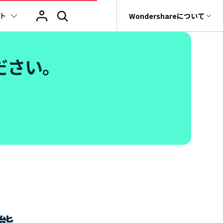
ト
サポート
Wondershareについて
ィリティ
会社情報
ヒント
ブランド紹介
ください。
復元・バックアップ
データ復元・転送
法人様向けお問い合わせ窓口
その他のコツ
テキスト
レビュー
アセット
Filmora動画講
tGPT & AI機能
動画マーケティング
AIイラストや画像生成サイト
rit
Dr.Fone
Wondershareについて
元ソフト
Filmoraのニュースとレビューについて詳し
Recoverit
動画編集
く見る
AI絵自動生成ツール
サポートセンター
スライドショー作成関連知識
テキスト挿入
動画エフェクト
Filmora 101ガイド
t
NEW
プレゼンテーション動画
真・ファイル修復ソフト
マーケティング
AI画像生成ツール
協業実績
e
結婚式ムービー作成テクニック
テキスト読み上げ(TTS)
テンプレートプリセット
Filmoraラーニン
フォン管理ソフト
TikTok広告動画
Filmora製品や、公式キャラクターとのコラ
音声生成ツール
AIアップスケーリングビデオ
ボ実績
Trans
動画に使えるエフェクト素材おすすめ
自動字幕起こし(STT)
AIポートレート
Filmora基本動画
のデータ転送ソフト
>
fe
アニメ動画の関連知識
テキストアニメーション
Boris FX
Filmoraの使い方
全を守るアプリ
もっと見る >
動画クリエーティビティーに関する記事
オートキャプション
NewBlue FX
YouTube公式チャ
W
NEW
機能