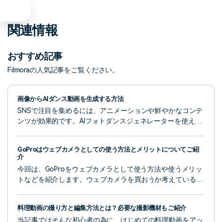
関連情報
おすすめ記事
Filmoraの人気記事をご覧ください。
画像からAIダンス動画を生成する方法
SNSで注目を集めるには、アニメーションや鮮やかなコンテ
ンツが効果的です。AIフォトダンスジェネレーターを使え
ば、写真を活気あるダンス動画に変換可能で、個人利用やマ
ーケティングにも最適です。本記事では、「Filmora」などの
GoProはウェブカメラとしての使う方法とメリットについてご紹
ツールを使った作成方法、活用例、クリエイティブなコツ、
介
よくある質問を解説します。
今回は、GoProをウェブカメラとして使う方法や使うメリッ
トなどを紹介します。ウェブカメラを買おうか考えている方
は、ぜひチェックしてみてください。
料理動画の撮り方と編集方法とは？必要な撮影機材もご紹介
当記事ではそんな初心者の為に、はじめての料理動画をアッ