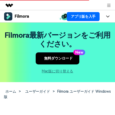
Filmora
アプリ版を入手
製品
AIGCサービス
製品
法人・教育・パートナー
Filmora最新バージョンをご利用
ユーティリティ
概要
プラットフォーム
AI機能
ください。
企業情報
ソリューション
製品機能
New
AI機能
活用法
プラン＆価格
無料ダウンロード
AIヒント
Filmoraのユーザー層
動画編集関連知識
サポート
Mac版に切り替える
ビデオソリューション
動画編集のコツ
サポート
ホーム
>
ユーザーガイド
>
Filmora ユーザーガイド Windows
サポート
版
ログイン
カスタマーサポート
ブランド紹介