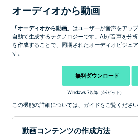
マルチカメラ編集
もっと見る >
オーディオから動画
ビジネス版
NEW
ブアセット）
もっと見る >
Wondershare製品一覧
「オーディオから動画」
はユーザーが音声をアップ
無料ダウンロード
無料ダウンロード
自動で生成するテクノロジーです。AIが音声を分
無料ダウンロード
を作成することで、同期されたオーディオビジュ
す。
無料ダウンロード
無料ダウンロード
Windows 7以降（64ビット）
この機能の詳細については、ガイドをご覧くださ
動画コンテンツの作成方法