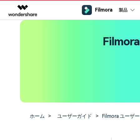
Filmora
製品
製品
AIGCサービス
概要
ソリューシ
プラットフォーム
サポート
動画編集のコツ
Filmoraのユーザー層
Film
動画編集＆変換
作図＆製図
PDF ソリ
法人向け
Filmora AI
動画編集ソフトと方法
インフルエンサー
A
Filmora
EdrawMax
PDFeleme
学生・教員向け
AIによる次世代編集
デスクトップ
Filmora - Windows動画編集ソフト
Filmoraバージョン情報
クリ
動画編集ソフト
ベクタードローソフト
V
詳しく見る >>
代理店募集
最新の製品ニュースとアップデート情報
ビジネス動画編集関連知識
クリ
NEW
UniConverter
EdrawMind
Filmora - Mac動画編集ソフト
SMB
A
動画変換ソフト
マインドマップソフト
パートナープログ
V
DVD Memory
ラム
動画編集の高度スキル・テクニッ
DVD作成ソフト
Filmora操作ガイド
Fil
モバイル
Filmora - iOS動画編集アプリ
フリーランサー
A
DemoCreator
Filmoraのステップバイステップガイドを学ぶ
サポ
動画再生ソフトと方法
Filmora - Android動画編集アプリ
画面録画ソフト
A
マーケター
Media.io
Filmora - iPad版
音声編集の基本知識
ホーム
>
ユーザーガイド
>
Filmora ユーザ
AI動画・画像・音楽ジェネレーター
クリエイター収益化
友達
プログラム
SelfyzAI
招待
AI動画・画像編集アプリ
動画編集アプリまとめ
オンライン
創造力を収益に変えましょう！
Filmora - オンライン動画編集