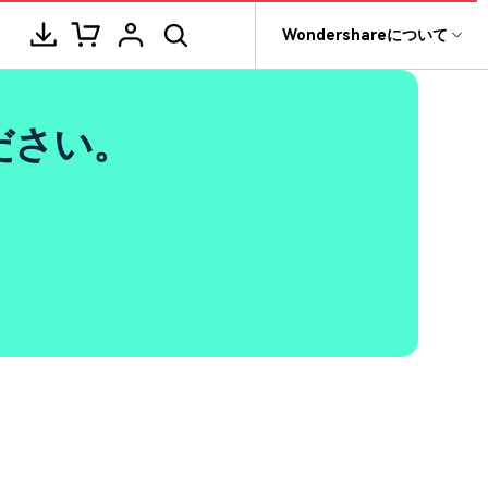
サポート
Wondershareについて
ィリティ
会社情報
ヒント
ブランド紹介
ください。
復元・バックアップ
データ復元・転送
法人様向けお問い合わせ窓口
その他のコツ
テキスト
レビュー
アセット
Filmora動画講
tGPT & AI機能
動画マーケティング
AIイラストや画像生成サイト
rit
Dr.Fone
Wondershareについて
元ソフト
Filmoraのニュースとレビューについて詳し
Recoverit
動画編集
く見る
AI絵自動生成ツール
サポートセンター
スライドショー作成関連知識
テキスト挿入
動画エフェクト
Filmora 101ガイド
NEW
t
プレゼンテーション動画
真・ファイル修復ソフト
マーケティング
AI画像生成ツール
協業実績
e
結婚式ムービー作成テクニック
テキスト読み上げ(TTS)
テンプレートプリセット
Filmoraラーニン
フォン管理ソフト
TikTok広告動画
Filmora製品や、公式キャラクターとのコラ
音声生成ツール
AIアップスケーリングビデオ
ボ実績
Trans
動画に使えるエフェクト素材おすすめ
自動字幕起こし(STT)
AIポートレート
Filmora基本動
のデータ転送ソフト
>
fe
アニメ動画の関連知識
テキストアニメーション
Boris FX
Filmoraの使い方
全を守るアプリ
もっと見る >
動画クリエーティビティーに関する記事
オートキャプション
NewBlue FX
YouTube公式チ
NEW