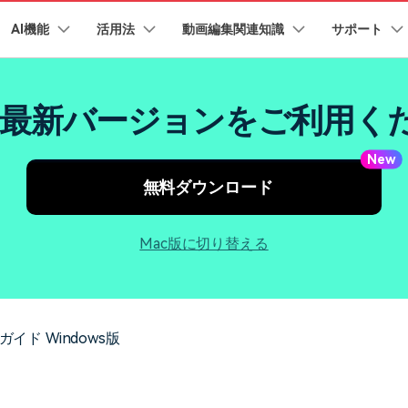
AI機能
法人・教育・パートナー
活用法
動画編集関連知識
企業情報
サポート
プラン＆価格
ョン
ユーテ
会社概要
AI機能
ビデオソリューション
製品機能
カスタマーサポート
AI
ora最新バージョンをご利用
創業者メッセージ
ューション
PDF編集
作図＆製図
動画編集＆変換
データ
YouTube・SNS動画編集
動画
採用情報
FAQs
オーディオ
I 画像から動画生成
YouTube収益化
AI 動画ノイズ除去
解説動画
Cha
nt
PDFelement
EdrawMind
Filmora
Recove
New
エイターハブ
PDF編集ソフト
データ復
eo 3.1
NEW
お客様からよくあるご質問を掲載してお
お問い合わせ
無料ダウンロード
EdrawMax
UniConverter
ります
AI
エイターハブで無限の創造性を発揮しよう
YouTubeショート動画作成方法
画面録画
オートモンタージュ
PDFelement Cloud
Repairi
オープニング動画
スライドショー動画
I テキストから動画生成
AI 音声補正
電子署名とクラウドサービス
動画・写
eo 3.1
AI
お問い合わせ
HiPDF
Dr.Fon
ク
ソーシャルメディア動画編集
キーフレーム
オーディオスペクトラム
Mac版に切り替える
テキスト読み上げ
PDF編集オンラインツール
スマート
mora動作環境
プロモーションビデオ
無料でサポートチームにお問い合わせく
商品紹介動画
I画像生成
AI
ださい
ートされている形式、デバイス、GPU の完全なリスト
Mobile
YouTube動画エディタで動画を編集する方法
サブシーケンス
オーディオ同期
AI ポートレート
スマホ間
NEW
I 延長
NEW
すべてのソリューション 
バージョンダウン
FamiSa
AI自動文字起こし
Youtubeのオープニング動画を作る方法
無音検出
ーガイド Windows版
子供の安
紹介プログラム
Filmora の旧バージョンをご利用いただ
AI オブジェクトリムーバー
平面トラッキング
けます
NEW
して、ポイントを獲得しよう！
NEW
YouTube動画編集ソフトおすすめTOP10
ボイスチェンジャー
NEW
無料ダウンロード
法人向け