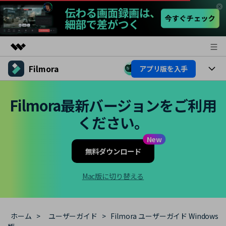
Filmora
アプリ版を入手
製品
AIGCサービス
製品
法人・教育・パートナー
Filmora最新バージョンをご利用
ユーティリティ
概要
ください。
プラットフォーム
AI機能
企業情報
ソリューション
製品機能
New
AI機能
プラン＆価格
活用法
無料ダウンロード
AIヒント
Filmoraのユーザー層
サポート
動画編集関連知識
Mac版に切り替える
ビデオソリューション
動画編集のコツ
サポート
ホーム
>
ユーザーガイド
>
Filmora ユーザーガイド Windows
サポート