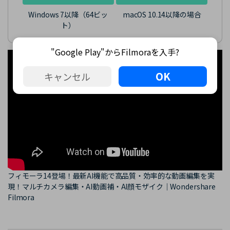
Windows 7以降（64ビッ
macOS 10.14以降の場合
ト）
"Google Play"からFilmoraを入手?
"Google Play"からFilmoraを入手?
"Google Play"からFilmoraを入手?
OK
OK
OK
キャンセル
キャンセル
キャンセル
フィモーラ14登場！最新AI機能で高品質・効率的な動画編集を実
現！マルチカメラ編集・AI動画補・AI顔モザイク｜Wondershare
Filmora