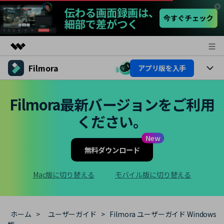
Filmora
アプリ版を入手
製品
AIGCサービス
製品
法人・教育・パートナー
Filmora最新バージョンをご利用
ユーティリティ
概要
ください。
プラットフォーム
AI機能
企業情報
ソリューション
製品機能
New
AI機能
プラン＆価格
活用法
無料ダウンロード
AIヒント
Filmoraのユーザー層
サポート
動画編集関連知識
Mac版に切り替える
モバイル版に切り替える
ビデオソリューション
動画編集のコツ
サポート
ホーム
>
ユーザーガイド
>
Filmora ユーザーガイド Windows
サポート