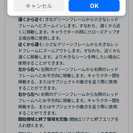
OK
キャンセル
3. 右隅から5つのパン＆ズームモードを選択することが
できます。1つをクリックして素早く適用します。
遠くから近く:
きなグリーンフレームから小さなレッド
フレームへとズームインします。すなわち、遠くから近
くに移動します。キャラクターの顔にクローズアップす
る場合等に使用します。
近くから遠く:
小さなグリーンフレームから大きなレッ
ドフレームにズームアウトします。すなわち、近くから
遠くに移動します。より大きなシーンを映したい場合に
使用することができます。
左から右へ:
左側のグリーンフレームから右側のレッド
フレームへと水平方向に移動します。キャラクター間を
移動する、またはサブジェクトの動きを追う際に使用
することができます。
右から左へ:
右側のグリーンフレームから左側のレッド
フレームへと水平方向に移動します。キャラクター間を
移動する、またはサブジェクトの動きを追う際に使用
することができます。
開始領域と終了領域を交換:
開始エリアと終了エリアを
入れ替えます。