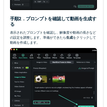
手順2．プロンプトを確認して動画を生成す
る
表示されたプロンプトを確認し、解像度や動画の長さなど
の設定を調整します。準備ができたら
生成
をクリックして
動画を作成します。