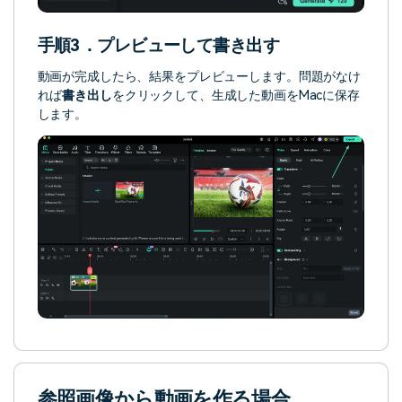
手順3．プレビューして書き出す
動画が完成したら、結果をプレビューします。問題がなけ
れば
書き出し
をクリックして、生成した動画をMacに保存
します。
参照画像から動画を作る場合