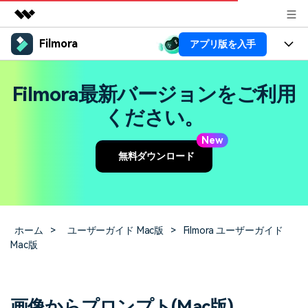
Filmora
アプリ版を入手
製品
AIGCサービス
製品
法人・教育・パートナー
Filmora最新バージョンをご利用
ユーティリティ
概要
プラットフォーム
AI機能
ください。
企業情報
ソリューション
製品機能
New
AI機能
活用法
プラン＆価格
無料ダウンロード
AIヒント
Filmoraのユーザー層
動画編集関連知識
サポート
ビデオソリューション
動画編集のコツ
サポート
ホーム
>
ユーザーガイド Mac版
>
Filmora ユーザーガイド
Mac版
サポート
ログイン
カスタマーサポート
画像からプロンプト(Mac版)
ブランド紹介