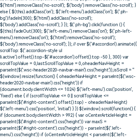
$('html').removeClass('no-scroll'); $('body').removeClass('no-scroll'); }
else { $(this).addClass('on'); $('.left-menu').addClass('on'); $('.ph-
bg').fadeIn(300); $('html').addClass('no-scroll');
$('body').addClass('no-scroll'); } }); $('.ph-bg').click(function () {
$(this).fadeOut(300); $('.left-menu').removeClass('on'); $('.ph-left-
menu').removeClass('on'); $('html').removeClass('no-scroll');
$('body').removeClass('no-scroll'); }); // over $('#accordion').animate({
scrollTop: $('.accordion-style ul
li.active').offset().top-$('#accordion').offset().top -50 }, 300) var
scrollTopValue = 0,lastScrollTopValue = 0,oheaderNavHeight =
parseInt($('.wsc-header2020-navbar-main').css('height')),isScroll = ''
$(window).resize(function() { oheaderNavHeight = parseInt($('.wsc-
header2020-navbar-main').css('height')) if
(document.body.clientWidth <= 1024) $('.left-menu').css('position',
'fixed') else { if (scrollTopValue <= 0 || scrollTopValue <=
parseInt($('#right-content').offset().top) - oheaderNavHeight)
$('.left-menu').css('position', 'initial') } }) $(window).scroll(function() {
if (document.body.clientWidth > 992) { var oCenterArticleHeight =
parseInt($('#right-content').css('height')) var maxS =
parseInt($('#right-content').css('height')) - parseInt($('.left-
menu').css('height')) if (oCenterArticleHeight < parseInt($('.left-