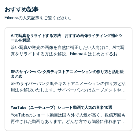
おすすめ記事
Filmoraの人気記事をご覧ください。
AIで写真をリライトする方法｜おすすめ画像ライティング補正ツ
ールを解説
暗い写真や逆光の画像を自然に補正したい人向けに、AIで写
真をリライトする方法を解説。Filmoraをはじめとするおすす
めツール、仕組み、使い方、手動補正との違いまでまとめて
紹介します。
SFのサイバーパンク風テキストアニメーションの作り方と活用法
まとめ
SFのサイバーパンク風テキストアニメーションの作り方と活
用法を解説いたします。サイバーパンクはムーブメントやた
だのエフェクトではなく、思想でもあります。深い部分を理
解した上で動画制作に活かせば、他の動画と一線を画すかっ
YouTube（ユーチューブ）ショート動画で人気の音楽10選
こいい特徴として存分に活躍してくれます！
YouTubeのショート動画は国内外で人気が高く、数億万回も
再生された動画もあります。どんな方でも気軽に作れます
が、BGMをどうすれば良いか悩むかもしれません。この記事
では、YouTubeのショート動画で人気の音楽を10曲ピック