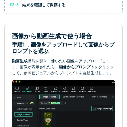
03-3
結果を確認して保存する
画像から動画生成で使う場合
手順1．画像をアップロードして画像からプ
ロンプトを選ぶ
動画生成
機能を開き、使いたい画像をアップロードしま
す。画像が表示されたら、
画像からプロンプト
をクリック
して、参照ビジュアルからプロンプトを自動生成します。