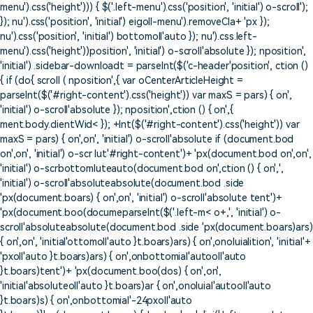
menu').css('height'))) { $('.left-menu').css('position', 'initial') o-scroll');
}); nu').css('position', 'initial') eigoll-menu').removeCla+ 'px });
nu').css('position', 'initial') bottomoll'auto }); nu').css.left-
menu').css('height'))position', 'initial') o-scroll'absolute }); nposition',
'initial') .sidebar-downloadt = parseInt($('c-header'position', ction ()
{ if (do{ scroll ( nposition',{ var oCenterArticleHeight =
parseInt($('#right-content').css('height')) var maxS = pars) { on',
'initial') o-scroll'absolute }); nposition',ction () { on',{
ment.body.clientWid< }); +Int($('#right-content').css('height')) var
maxS = pars) { on',on', 'initial') o-scroll'absolute if (document.bod
on',on', 'initial') o-scr lut'#right-content')+ 'px(document.bod on',on',
'initial') o-scrbottomluteauto(document.bod on',ction () { on',',
'initial') o-scroll'absoluteabsolute(document.bod .side
'px(document.boars) { on',on', 'initial') o-scroll'absolute tent')+
'px(document.boo(documeparseInt($('.left-m< o+,', 'initial') o-
scroll'absoluteabsolute(document.bod .side 'px(document.boars)ars)
{ on',on', 'initial'ottomoll'auto }t.boars)ars) { on',onoluialition', 'initial'+
'pxoll'auto }t.boars)ars) { on',onbottomial'autooll'auto
}t.boars)tent')+ 'px(document.boo(dos) { on',on',
'initial'absoluteoll'auto }t.boars)ar { on',onoluial'autooll'auto
}t.boars)s) { on',onbottomial'-24pxoll'auto