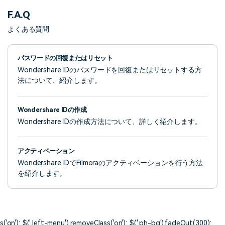
アップして紹介します。
F.A.Q
よくある質問
パスワードの回復またはリセット
Wondershare IDのパスワードを回復またはリセットする方
法について、紹介します。
Wondershare IDの作成
Wondershare IDの作成方法について、詳しく紹介します。
アクティベーション
Wondershare IDでFilmoraのアクティベーションを行う方法
を紹介します。
s('on'); $('.left-menu').removeClass('on'); $('.ph-bg').fadeOut(300);